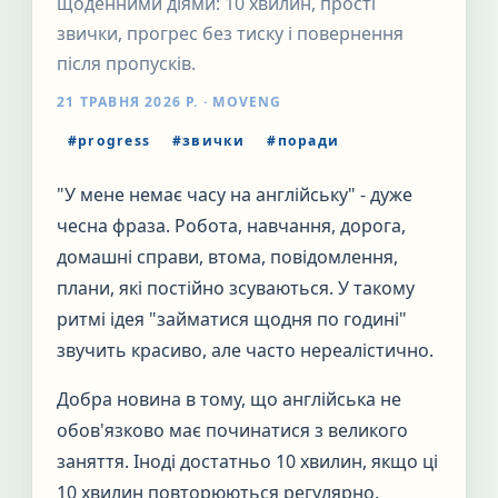
щоденними діями: 10 хвилин, прості
звички, прогрес без тиску і повернення
після пропусків.
21 ТРАВНЯ 2026 Р.
· MOVENG
#
progress
#
звички
#
поради
"У мене немає часу на англійську" - дуже
чесна фраза. Робота, навчання, дорога,
домашні справи, втома, повідомлення,
плани, які постійно зсуваються. У такому
ритмі ідея "займатися щодня по годині"
звучить красиво, але часто нереалістично.
Добра новина в тому, що англійська не
обов'язково має починатися з великого
заняття. Іноді достатньо 10 хвилин, якщо ці
10 хвилин повторюються регулярно.