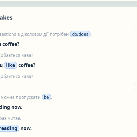
akes
uestions з дієсловом дії потрібен
do/does
.
e coffee?
добається кава?
ou
like
coffee?
добається кава?
е можна пропускати
be
.
ding now.
раз читає.
 reading
now.