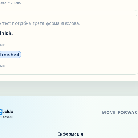
раз читає.
erfect потрібна третя форма дієслова.
inish.
ив.
finished
.
ив.
MOVE FORWARD
Інформація