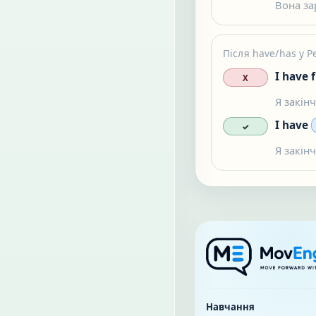
Вона за
Після have/has у P
I have f
X
Я закінч
I have
✓
Я закінч
Навчання