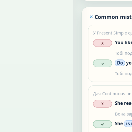
Common mist
У Present Simple q
You lik
X
Тобі по
Do
y
✓
Тобі по
Для Continuous н
She rea
X
Вона за
She
is
✓