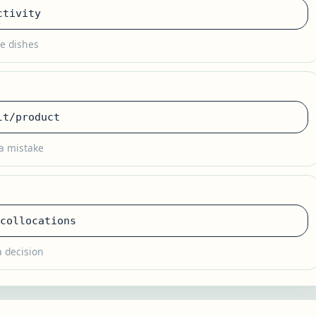
ctivity
e dishes
t/product
a mistake
collocations
 decision