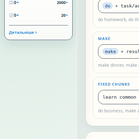
+
>
0
2000
do
+ task/a
+
>
0
20
do homework, do th
Детальніше >
MAKE
make
+ resul
make dinner, make 
FIXED CHUNKS
learn common 
do business, make a