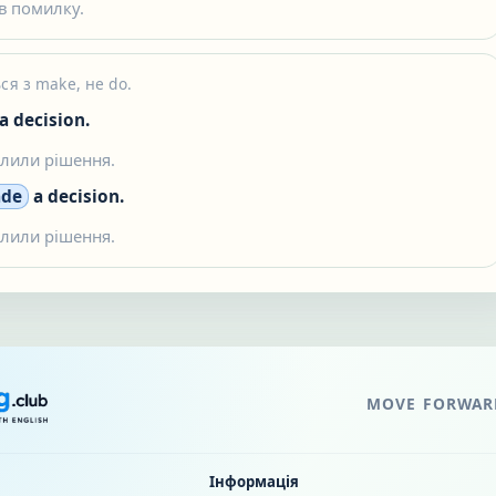
в помилку.
ся з make, не do.
a decision.
лили рішення.
de
a decision.
лили рішення.
MOVE FORWARD
Інформація