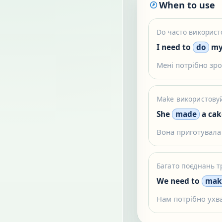
When to use
Do часто використ
I need to
do
my
Мені потрібно зр
Make використовуй
She
made
a cak
Вона приготувала 
Багато поєднань тр
We need to
make
Нам потрібно ухв