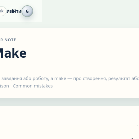
Увійти
G
rk
R NOTE
Make
, завдання або роботу, а make — про створення, результат аб
ison
· Common mistakes