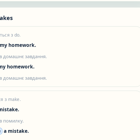
akes
ься з do.
 my homework.
в домашнє завдання.
my homework.
в домашнє завдання.
ся з make.
 mistake.
в помилку.
e
a mistake.