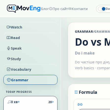
Блог
Про сайт
Контакти
Da
Watch
GRAMMAR
/
GRAMMA
Read
Do vs 
Speak
Do і make
Study
Do частіше про дію
Verb basics
·
compar
Vocabulary
Grammar
Formula
TODAY PROGRESS
+
>
0 хв
20
DO