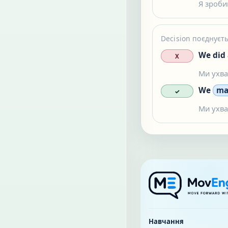
Я зроби
Decision поєднуєть
We did 
X
Ми ухва
We
ma
✓
Ми ухва
Навчання