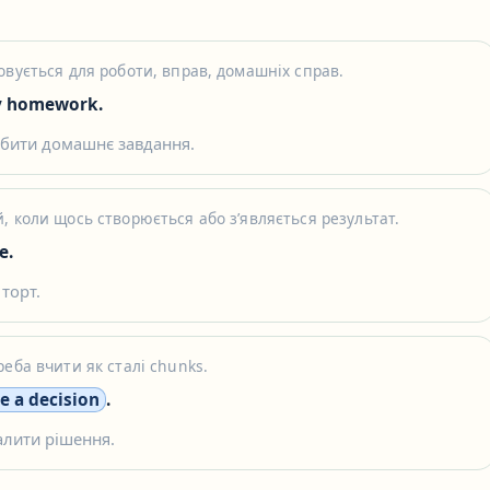
овується для роботи, вправ, домашніх справ.
 homework.
обити домашнє завдання.
, коли щось створюється або зʼявляється результат.
e.
торт.
еба вчити як сталі chunks.
 a decision
.
алити рішення.