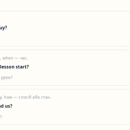
uy?
, when — час.
lesson start?
 урок?
, how — спосіб або стан.
nd us?
?