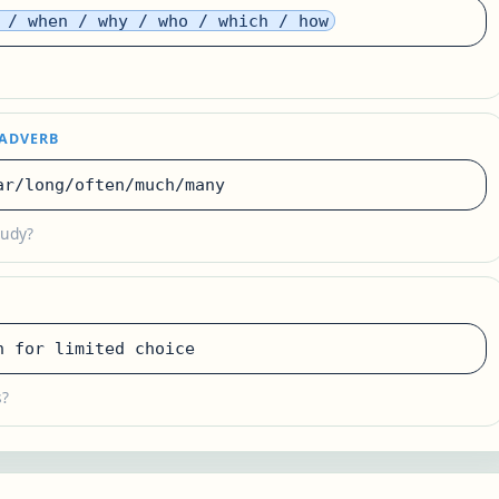
 / when / why / who / which / how
/ADVERB
r/long/often/much/many
tudy?
 for limited choice
s?