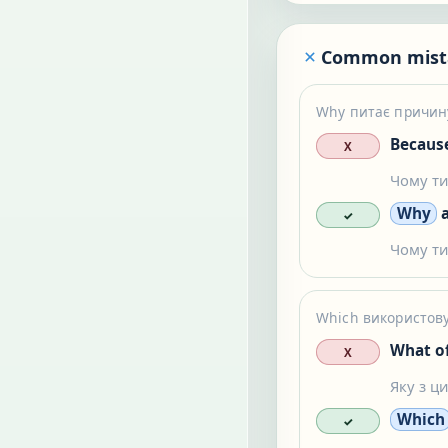
Common mist
Why питає причину
Because
X
Чому ти
Why
a
✓
Чому ти
Which використову
What o
X
Яку з ц
Which
✓