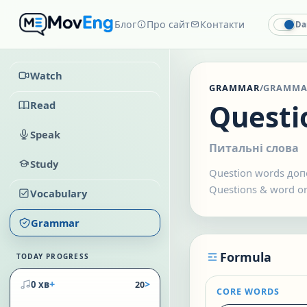
Блог
Про сайт
Контакти
Da
Watch
GRAMMAR
/
GRAMMA
Read
Questi
Speak
Питальні слова
Study
Question words допо
Questions & word o
Vocabulary
Grammar
Formula
TODAY PROGRESS
+
>
0 хв
20
CORE WORDS