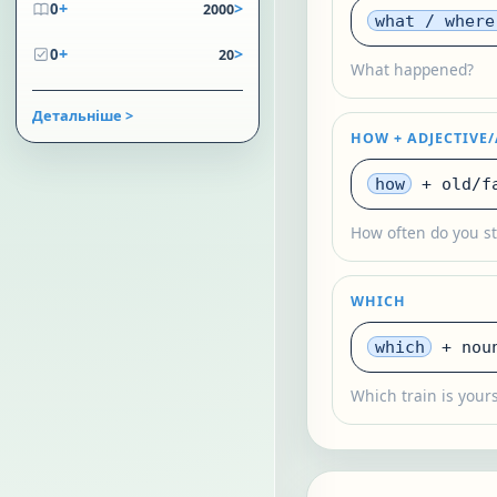
+
>
0
2000
what / where
+
>
0
20
What happened?
Детальніше >
HOW + ADJECTIVE
how
+ old/fa
How often do you s
WHICH
which
+ noun
Which train is your