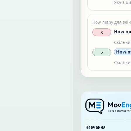
Яку з ц
How many для зліч
How mu
X
Скільки
How m
✓
Скільки
Навчання