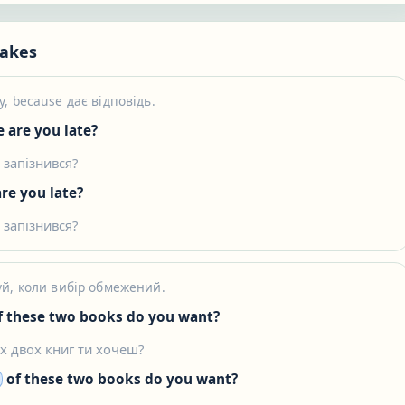
akes
, because дає відповідь.
 are you late?
 запізнився?
re you late?
 запізнився?
й, коли вибір обмежений.
f these two books do you want?
их двох книг ти хочеш?
of these two books do you want?