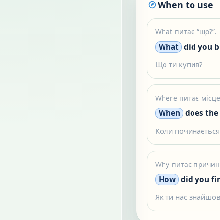
When to use
What питає “що?”.
What
did you b
Що ти купив?
Where питає місце
When
does the 
Коли починається
Why питає причину
How
did you fi
Як ти нас знайшов