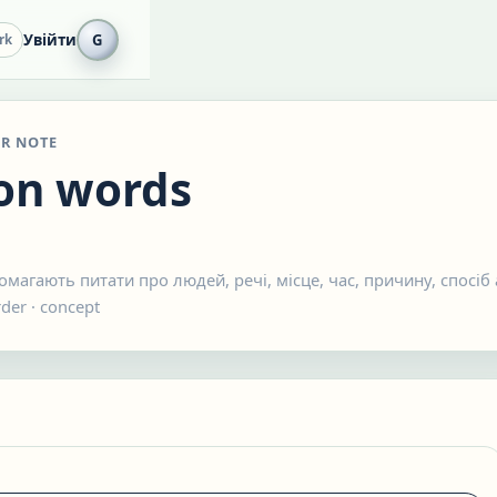
Увійти
G
rk
R NOTE
on words
магають питати про людей, речі, місце, час, причину, спосіб 
rder
·
concept