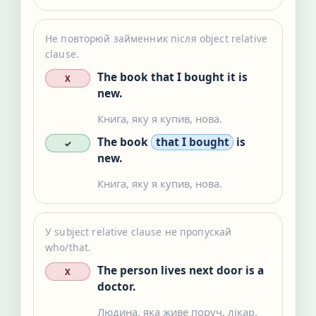
Не повторюй займенник після object relative
clause.
The book that I bought it is
X
new.
Книга, яку я купив, нова.
The book
that I bought
is
✓
new.
Книга, яку я купив, нова.
У subject relative clause не пропускай
who/that.
The person lives next door is a
X
doctor.
Людина, яка живе поруч, лікар.