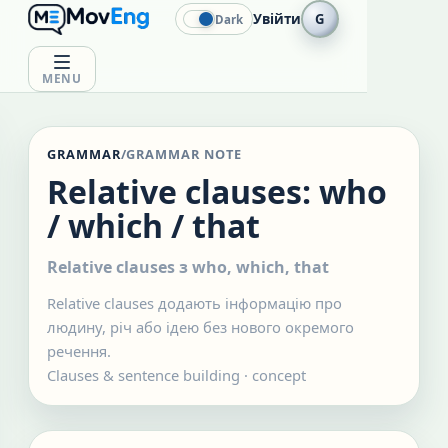
Увійти
G
Dark
MENU
GRAMMAR
/
GRAMMAR NOTE
Relative clauses: who
/ which / that
Relative clauses з who, which, that
Relative clauses додають інформацію про
людину, річ або ідею без нового окремого
речення.
Clauses & sentence building
·
concept