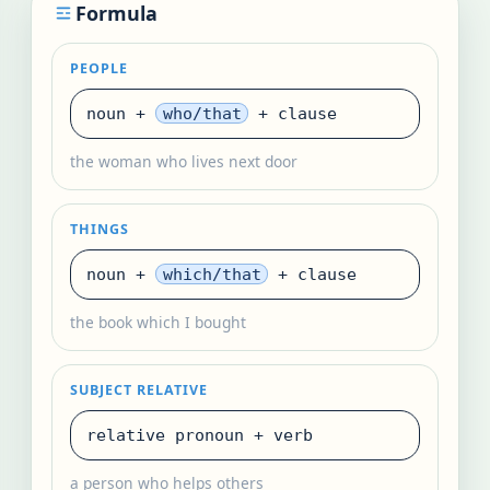
Formula
PEOPLE
noun +
who/that
+ clause
the woman who lives next door
THINGS
noun +
which/that
+ clause
the book which I bought
SUBJECT RELATIVE
relative pronoun + verb
a person who helps others