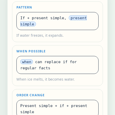
PATTERN
If + present simple,
present
simple
If water freezes, it expands.
WHEN POSSIBLE
when
can replace if for
regular facts
When ice melts, it becomes water.
ORDER CHANGE
Present simple + if + present
simple