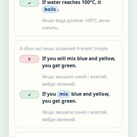
If water reaches 100°C, it
✓
boils
.
Якщо вода досягає 100°C, вона
кипить.
В обох частинах зазвичай Present Simple.
If you will mix blue and yellow,
X
you get green.
Якщо змішати синій і жовтий,
вийде зелений.
If you
mix
blue and yellow,
✓
you get green.
Якщо змішати синій і жовтий,
вийде зелений.