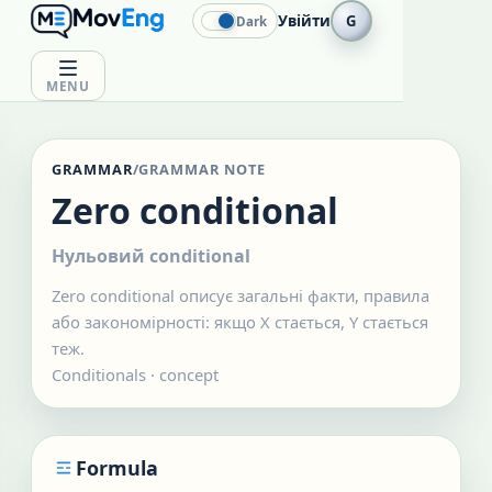
Увійти
G
Dark
MENU
GRAMMAR
/
GRAMMAR NOTE
Zero conditional
Нульовий conditional
Zero conditional описує загальні факти, правила
або закономірності: якщо X стається, Y стається
теж.
Conditionals
·
concept
Formula