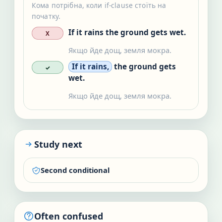
Кома потрібна, коли if-clause стоїть на
початку.
If it rains the ground gets wet.
X
Якщо йде дощ, земля мокра.
If it rains,
the ground gets
✓
wet.
Якщо йде дощ, земля мокра.
Study next
Second conditional
Often confused