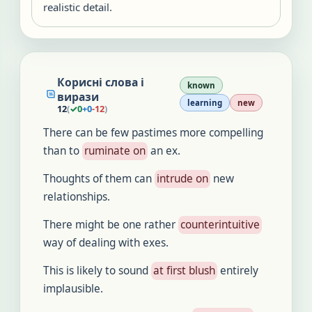
realistic detail.
Корисні слова і
known
вирази
learning
new
12
(
✓
0
+
0
-
12
)
There can be few pastimes more compelling
than to
ruminate on
an ex.
Thoughts of them can
intrude on
new
relationships.
There might be one rather
counterintuitive
way of dealing with exes.
This is likely to sound
at first blush
entirely
implausible.