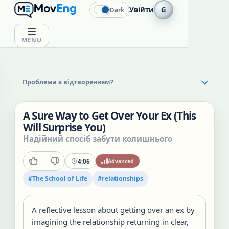
Увійти
G
Dark
MENU
Проблема з відтворенням?
A Sure Way to Get Over Your Ex (This
Will Surprise You)
Надійний спосіб забути колишнього
4:06
Advanced
#
The School of Life
#
relationships
A reflective lesson about getting over an ex by
imagining the relationship returning in clear,