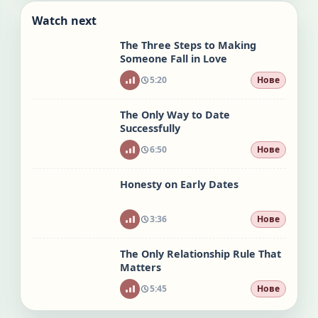
Watch next
The Three Steps to Making
Someone Fall in Love
5:20
Нове
The Only Way to Date
Successfully
6:50
Нове
Honesty on Early Dates
3:36
Нове
The Only Relationship Rule That
Matters
5:45
Нове