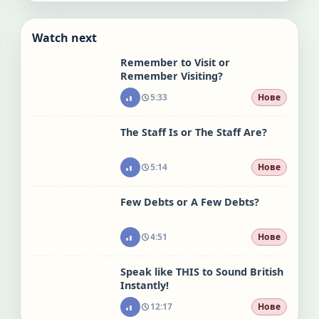
Watch next
Remember to Visit or
Remember Visiting?
5:33
Нове
The Staff Is or The Staff Are?
5:14
Нове
Few Debts or A Few Debts?
4:51
Нове
Speak like THIS to Sound British
Instantly!
12:17
Нове