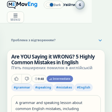
Увійти
G
Dark
MENU
Проблема з відтворенням?
Are YOU Saying it WRONG? 5 Highly
Common Mistakes in English
П’ять поширених помилок в англійській
9:48
Intermediate
#
grammar
#
speaking
#
mistakes
#
English
A grammar and speaking lesson about
common English mistakes, including