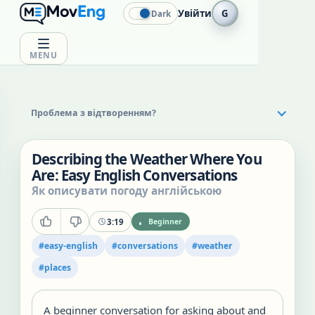
Увійти
G
Dark
MENU
Проблема з відтворенням?
Describing the Weather Where You
Are: Easy English Conversations
Як описувати погоду англійською
3:19
Beginner
#
easy-english
#
conversations
#
weather
#
places
A beginner conversation for asking about and