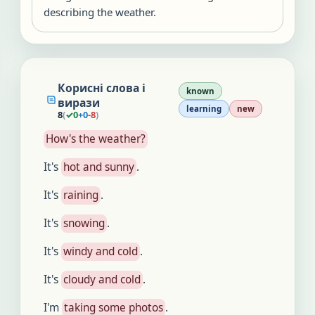
describing the weather.
Корисні слова і
known
вирази
learning
new
8
(
✓
0
+
0
-
8
)
How's the weather?
It's
hot and sunny
.
It's
raining
.
It's
snowing
.
It's
windy and cold
.
It's
cloudy and cold
.
I'm
taking some photos
.