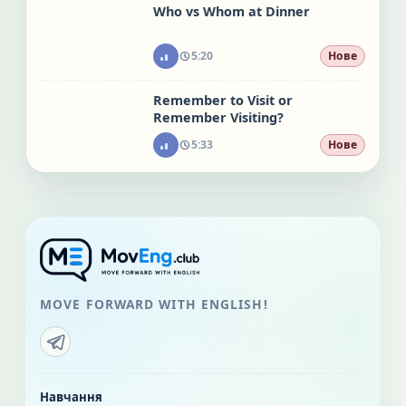
Who vs Whom at Dinner
5:20
Нове
Remember to Visit or
Remember Visiting?
5:33
Нове
MOVE FORWARD WITH ENGLISH!
Навчання