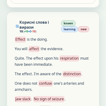
Корисні слова і
known
вирази
learning
new
10
(
✓
0
+
0
-
10
)
Effect
is the doing.
You will
affect
the evidence.
Quite. The effect upon his
respiration
must
have been immediate.
The effect. I'm aware of the
distinction
.
One does not
confuse
one's arteries and
armchairs.
Jaw slack
.
No sign of seizure
.