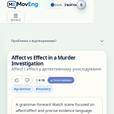
Увійти
G
Dark
MENU
Проблема з відтворенням?
Affect vs Effect in a Murder
Investigation
Affect і effect у детективному розслідуванні
4:18
Intermediate
#
grammar
#
mystery
A grammar-forward Watch scene focused on
affect/effect and precise evidence language.