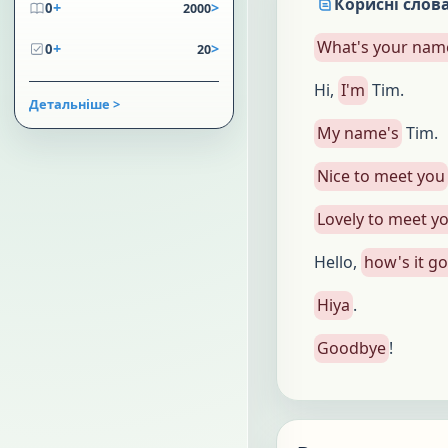
Корисні слова
+
>
0
2000
What's your nam
+
>
0
20
Hi,
I'm
Tim.
Детальніше >
My name's
Tim.
Nice to meet you
Lovely to meet y
Hello,
how's it g
Hiya
.
Goodbye
!