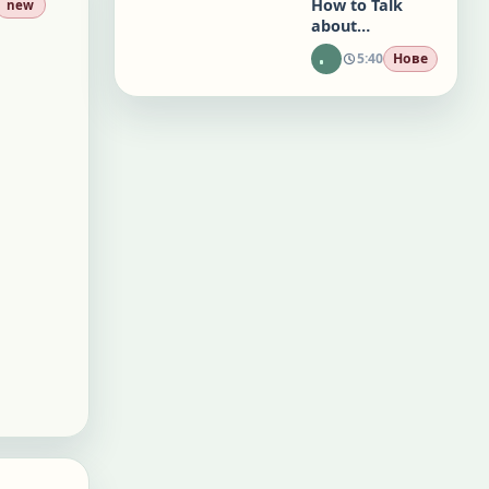
How to Talk
new
about
Personality in
5:40
Нове
English: Easy
English
Conversations