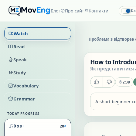
Блог
Про сайт
Контакти
Da
Watch
Проблема з відтворен
Read
Speak
How to Introduc
Як представитися 
Study
2:38
Vocabulary
Grammar
A short beginner c
TODAY PROGRESS
+
>
0 хв
20