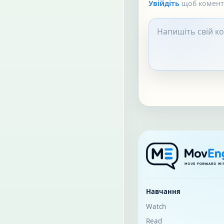
Увійдіть
щоб коменту
Навчання
Watch
Read