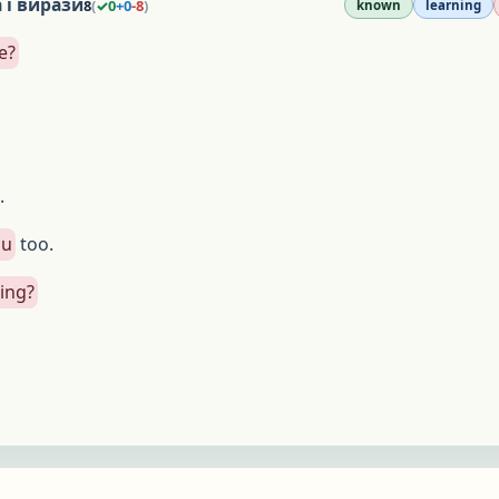
 і вирази
8
(
✓
0
+
0
-
8
)
known
learning
e?
.
ou
too.
oing?