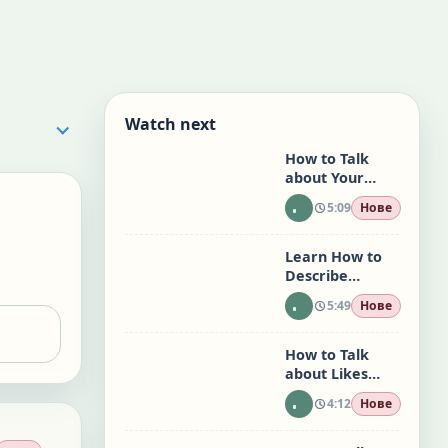
Watch next
How to Talk
about Your
Home Town:
5:09
Нове
Easy English
Conversations
Learn How to
Describe
Things: Easy
5:49
Нове
English
Conversations
How to Talk
about Likes
and Dislikes:
4:12
Нове
Easy English
Conversations