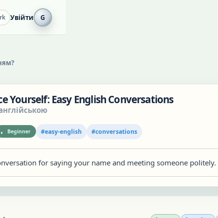
Увійти
G
rk
ням?
e Yourself: Easy English Conversations
англійською
#
easy-english
#
conversations
Beginner
onversation for saying your name and meeting someone politely.