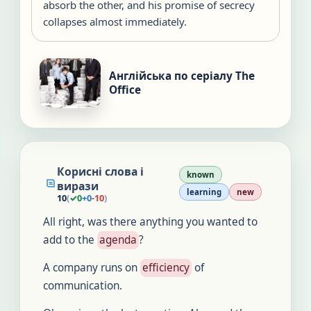
absorb the other, and his promise of secrecy
collapses almost immediately.
Англійська по серіалу The
Office
Корисні слова і
known
вирази
learning
new
10
(
✓
0
+
0
-
10
)
All right, was there anything you wanted to
add to the
agenda
?
A company runs on
efficiency
of
communication.