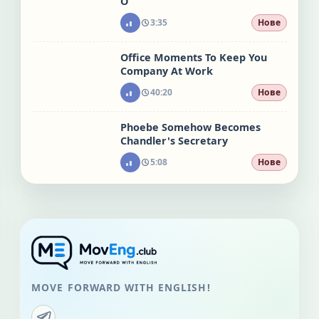
O
3:35
Нове
Office Moments To Keep You
Company At Work
40:20
Нове
Phoebe Somehow Becomes
Chandler's Secretary
5:08
Нове
MOVE FORWARD WITH ENGLISH!