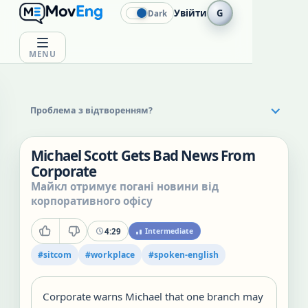
Увійти
G
Dark
MENU
Проблема з відтворенням?
Michael Scott Gets Bad News From
Corporate
Майкл отримує погані новини від
корпоративного офісу
4:29
Intermediate
#
sitcom
#
workplace
#
spoken-english
Corporate warns Michael that one branch may