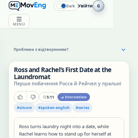
Увійти
G
Dark
MENU
Проблема з відтворенням?
Ross and Rachel's First Date at the
Laundromat
Перше побачення Росса й Рейчел у пральні
5:11
Intermediate
#
sitcom
#
spoken-english
#
series
Ross turns laundry night into a date, while
Rachel learns how to stand up for herself at