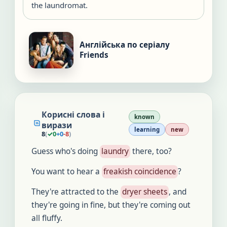
the laundromat.
Англійська по серіалу
Friends
Корисні слова і
known
вирази
learning
new
8
(
✓
0
+
0
-
8
)
Guess who's doing
laundry
there, too?
You want to hear a
freakish coincidence
?
They're attracted to the
dryer sheets
, and
they're going in fine, but they're coming out
all fluffy.