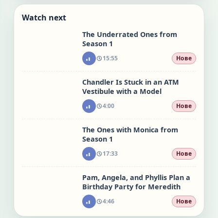
Watch next
The Underrated Ones from
Season 1
15:55
Нове
Chandler Is Stuck in an ATM
Vestibule with a Model
4:00
Нове
The Ones with Monica from
Season 1
17:33
Нове
Pam, Angela, and Phyllis Plan a
Birthday Party for Meredith
4:46
Нове