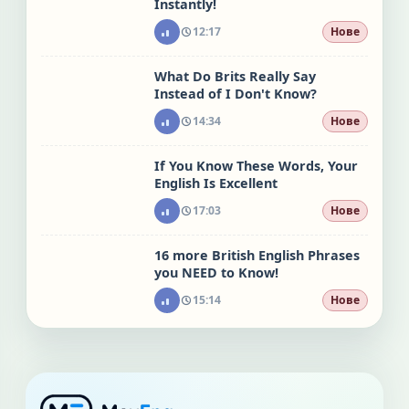
Instantly!
12:17
Нове
What Do Brits Really Say
Instead of I Don't Know?
14:34
Нове
If You Know These Words, Your
English Is Excellent
17:03
Нове
16 more British English Phrases
you NEED to Know!
15:14
Нове