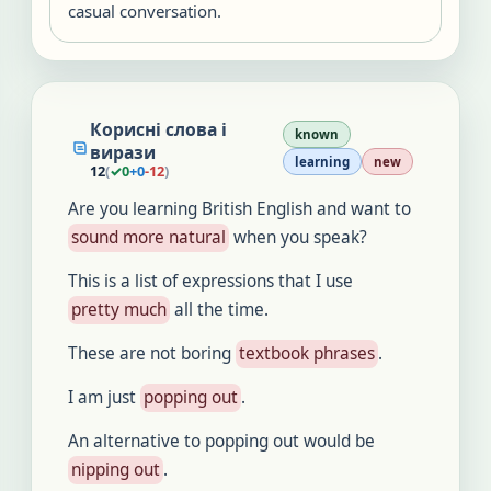
casual conversation.
Корисні слова і
known
вирази
learning
new
12
(
✓
0
+
0
-
12
)
Are you learning British English and want to
sound more natural
when you speak?
This is a list of expressions that I use
pretty much
all the time.
These are not boring
textbook phrases
.
I am just
popping out
.
An alternative to popping out would be
nipping out
.