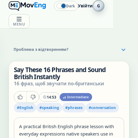
Увійти
G
Dark
MENU
Проблема з відтворенням?
Say These 16 Phrases and Sound
British Instantly
16 фраз, щоб звучати по-британськи
14:53
Intermediate
#
English
#
speaking
#
phrases
#
conversation
A practical British English phrase lesson with
everyday expressions native speakers use in