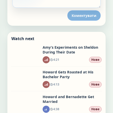
Коментувати
Watch next
Amy’s Experiments on Sheldon
During Their Date
4:21
Нове
Howard Gets Roasted at His
Bachelor Party
4:13
Нове
Howard and Bernadette Get
Married
4:38
Нове