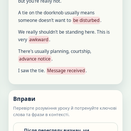
but you're really not.
A tie on the doorknob usually means
someone doesn't want to
be disturbed
.
We really shouldn't be standing here. This is
very
awkward
.
There's usually planning, courtship,
advance notice
.
I saw the tie.
Message received
.
Вправи
Перевірте розуміння уроку й потренуйте ключові
слова та фрази в контексті.
Після перегляду визнач, чи