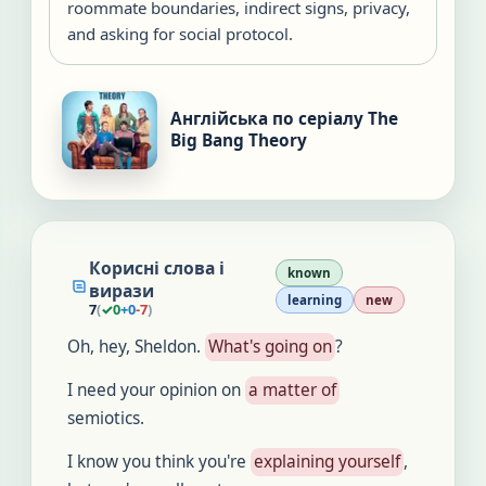
roommate boundaries, indirect signs, privacy,
and asking for social protocol.
Англійська по серіалу The
Big Bang Theory
Корисні слова і
known
вирази
learning
new
7
(
✓
0
+
0
-
7
)
Oh, hey, Sheldon.
What's going on
?
I need your opinion on
a matter of
semiotics.
I know you think you're
explaining yourself
,