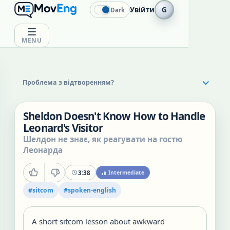
Увійти
G
Dark
MENU
Проблема з відтворенням?
Sheldon Doesn't Know How to Handle
Leonard's Visitor
Шелдон не знає, як реагувати на гостю
Леонарда
3:38
Intermediate
#
sitcom
#
spoken-english
A short sitcom lesson about awkward