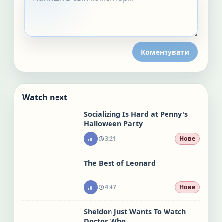
Коментувати
Watch next
Socializing Is Hard at Penny's
Halloween Party
3:21
Нове
The Best of Leonard
4:47
Нове
Sheldon Just Wants To Watch
Doctor Who