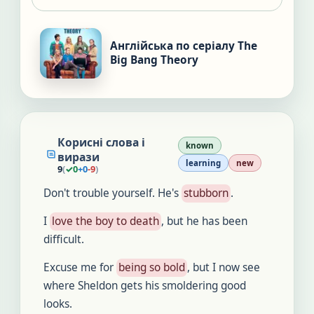
Англійська по серіалу The
Big Bang Theory
Корисні слова і
known
вирази
learning
new
9
(
✓
0
+
0
-
9
)
Don't trouble yourself. He's
stubborn
.
I
love the boy to death
, but he has been
difficult.
Excuse me for
being so bold
, but I now see
where Sheldon gets his smoldering good
looks.