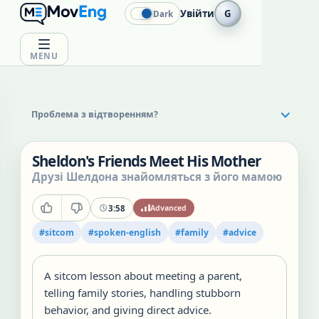
Увійти
G
Dark
MENU
Проблема з відтворенням?
Sheldon's Friends Meet His Mother
Друзі Шелдона знайомляться з його мамою
3:58
Advanced
#
sitcom
#
spoken-english
#
family
#
advice
A sitcom lesson about meeting a parent,
telling family stories, handling stubborn
behavior, and giving direct advice.