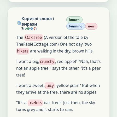
Корисні слова і
known
вирази
learning
new
7
(
✓
0
+
0
-
7
)
The
Oak Tree
(A version of the tale by
TheFableCottage.com) One hot day, two
hikers
are walking in the dry, brown hills.
I want a big,
crunchy
, red apple!” “Nah, that’s
not an apple tree," says the other. "It's a pear
tree!
I want a sweet,
juicy
, yellow pear!" But when
they arrive at the tree, there are no apples.
"It’s a
useless
oak tree!" Just then, the sky
turns grey and it starts to rain.