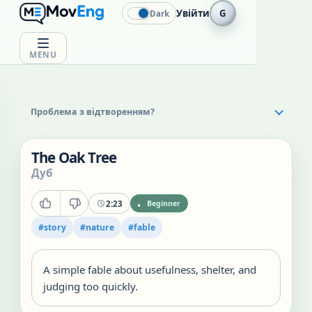
Увійти
G
Dark
MENU
Проблема з відтворенням?
The Oak Tree
Дуб
2:23
Beginner
#
story
#
nature
#
fable
A simple fable about usefulness, shelter, and
judging too quickly.