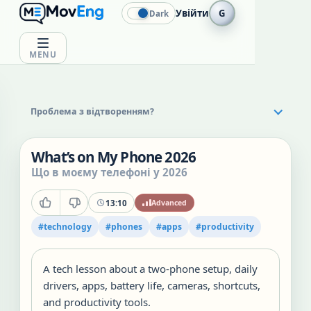
Увійти
G
Dark
MENU
Проблема з відтворенням?
What’s on My Phone 2026
Що в моєму телефоні у 2026
13:10
Advanced
#
technology
#
phones
#
apps
#
productivity
A tech lesson about a two-phone setup, daily
drivers, apps, battery life, cameras, shortcuts,
and productivity tools.