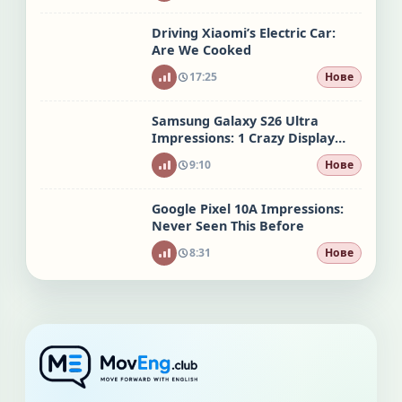
Driving Xiaomi’s Electric Car:
Are We Cooked
17:25
Нове
Samsung Galaxy S26 Ultra
Impressions: 1 Crazy Display
Feature
9:10
Нове
Google Pixel 10A Impressions:
Never Seen This Before
8:31
Нове