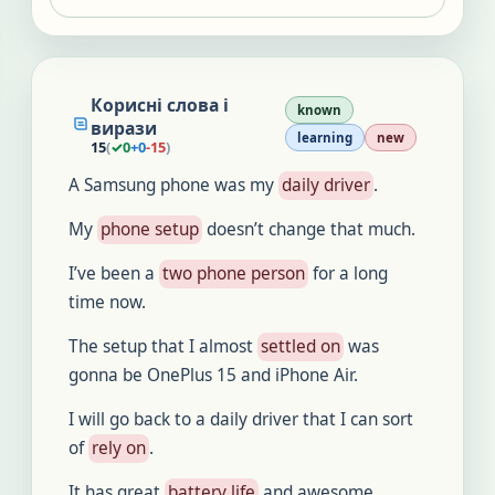
Корисні слова і
known
вирази
learning
new
15
(
✓
0
+
0
-
15
)
A Samsung phone was my
daily driver
.
My
phone setup
doesn’t change that much.
I’ve been a
two phone person
for a long
time now.
The setup that I almost
settled on
was
gonna be OnePlus 15 and iPhone Air.
I will go back to a daily driver that I can sort
of
rely on
.
It has great
battery life
and awesome