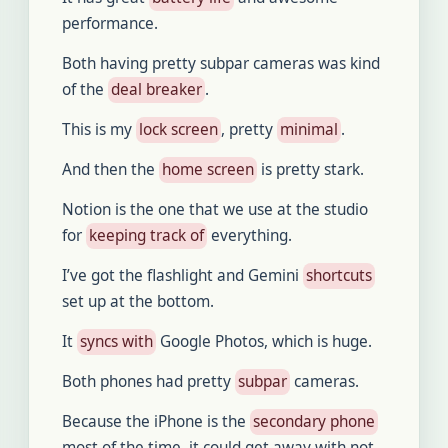
performance.
Both having pretty subpar cameras was kind
of the
deal breaker
.
This is my
lock screen
, pretty
minimal
.
And then the
home screen
is pretty stark.
Notion is the one that we use at the studio
for
keeping track of
everything.
I’ve got the flashlight and Gemini
shortcuts
set up at the bottom.
It
syncs with
Google Photos, which is huge.
Both phones had pretty
subpar
cameras.
Because the iPhone is the
secondary phone
most of the time, it could get away with not