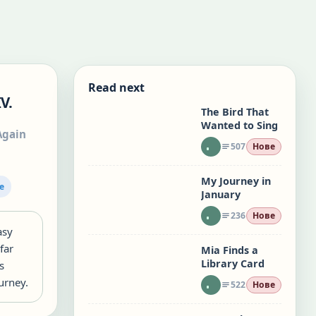
Read next
V.
The Bird That
Wanted to Sing
Again
507
Нове
My Journey in
le
January
236
Нове
asy
far
Mia Finds a
Library Card
s
urney.
522
Нове