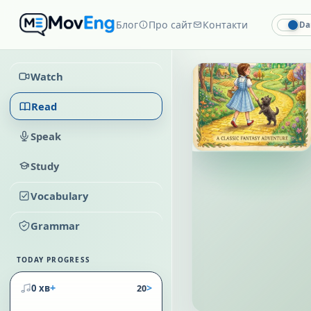
Блог
Про сайт
Контакти
Da
Watch
Read
Speak
Study
Vocabulary
Grammar
TODAY PROGRESS
+
>
0 хв
20