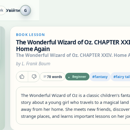
Увійти
G
rk
BOOK LESSON
The Wonderful Wizard of Oz. CHAPTER XXI
Home Again
The Wonderful Wizard of Oz. CHAPTER XXIV. Home 
by
L. Frank Baum
#
fantasy
#
fairy ta
78
words
Beginner
The Wonderful Wizard of Oz is a classic children’s fant
story about a young girl who travels to a magical land 
away from her home. She meets new friends, discover
strange places, and learns important lessons on her jo