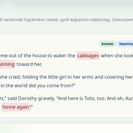
 й натискай підсвічені слова, щоб відкрити переклад, транскрип
known
learnin
ome out of the house to water the
cabbages
when she loo
unning
toward her.
 she cried, folding the little girl in her arms and covering he
 in the world did you come from?”
z,” said Dorothy gravely. “And here is Toto, too. And oh, Au
t
home again
!”