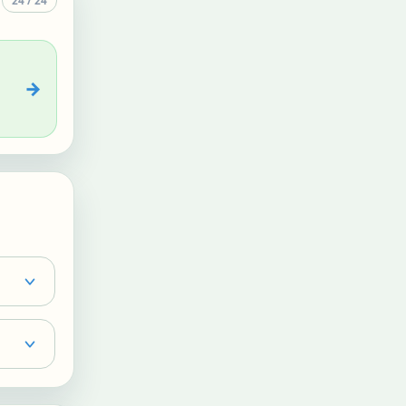
24
/
24