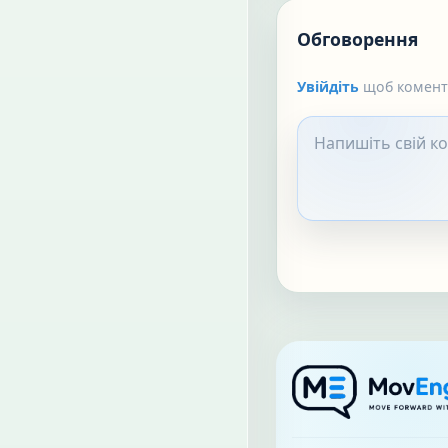
Обговорення
Увійдіть
щоб коменту