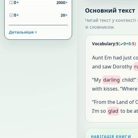
+
>
0
2000
Основний текст
+
>
0
20
Читай текст у контексті
зі словником.
Детальніше >
Vocabulary:
5
(
✓
0
+
0
-
5
)
Aunt Em had just c
and saw Dorothy
r
“My
darling
child!”
with kisses. “Where
“From the Land of O
I’m so
glad
to be a
НАВІГАЦІЯ КНИГИ