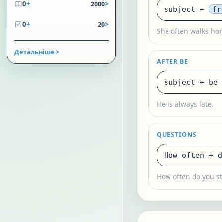
+
>
0
2000
subject +
fr
+
>
0
20
She often walks ho
Детальніше >
AFTER BE
subject + be
He is always late.
QUESTIONS
How often + d
How often do you s