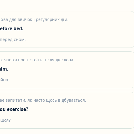
ова для звичок і регулярних дій.
efore bed.
 перед сном.
к частотності стоїть після дієслова.
alm.
йна.
ає запитати, як часто щось відбувається.
ou exercise?
єшся?