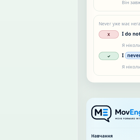
Він зав
Never уже має нег
I do no
X
Я ніколи
I
never
✓
Я ніколи
Навчання