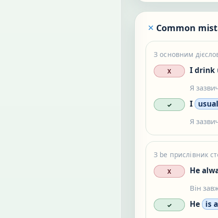
Common mist
З основним дієсло
I drink
X
Я зазвич
I
usual
✓
Я зазвич
З be прислівник ст
He alwa
X
Він зав
He
is 
✓