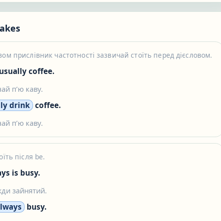
akes
вом прислівник частотності зазвичай стоїть перед дієсловом.
 usually coffee.
ай пʼю каву.
ly drink
coffee.
ай пʼю каву.
оїть після be.
ys is busy.
жди зайнятий.
always
busy.