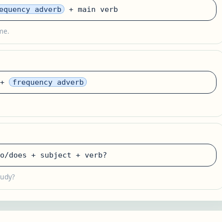
equency adverb
+ main verb
me.
 +
frequency adverb
o/does + subject + verb?
tudy?