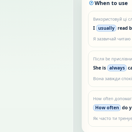
When to use
Використовуй ці сл
I
usually
read b
Я зазвичай читаю
Після be прислівни
She is
always
c
Вона завжди спокі
How often допомаг
How often
do y
Як часто ти трену