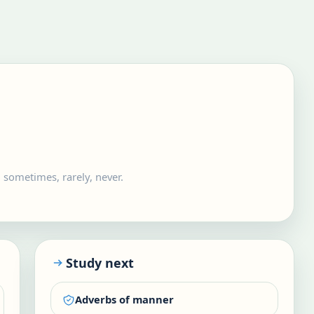
 sometimes, rarely, never.
Study next
Adverbs of manner