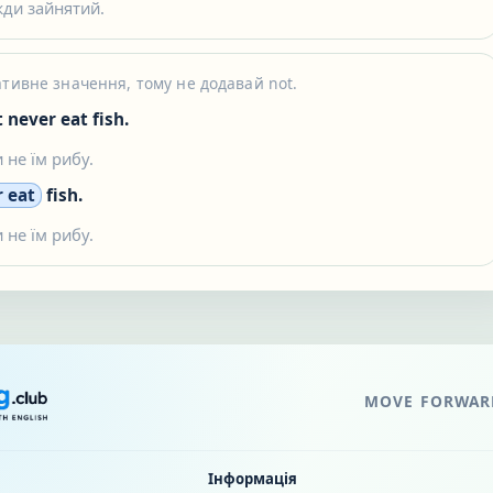
жди зайнятий.
ативне значення, тому не додавай not.
t never eat fish.
 не їм рибу.
 eat
fish.
 не їм рибу.
MOVE FORWARD
Інформація