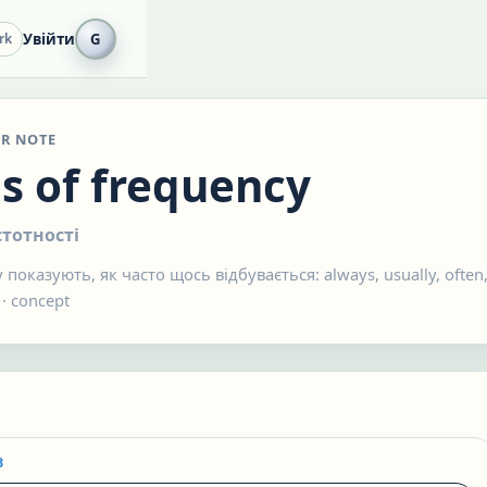
Увійти
G
rk
R NOTE
s of frequency
тотності
 показують, як часто щось відбувається: always, usually, often,
·
concept
B