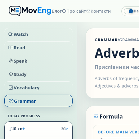
Блог
Про сайт
Контакти
Da
Watch
GRAMMAR
/
GRAMMA
Read
Adverb
Speak
Прислівники час
Study
Adverbs of frequency
Adjectives & adverbs
Vocabulary
Grammar
Formula
TODAY PROGRESS
+
>
0 хв
20
BEFORE MAIN VER