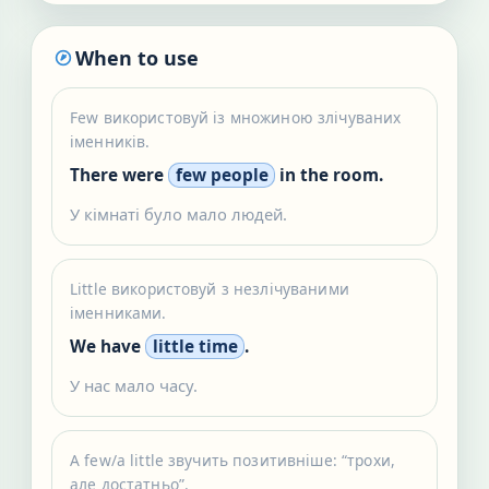
When to use
Few використовуй із множиною злічуваних
іменників.
There were
few people
in the room.
У кімнаті було мало людей.
Little використовуй з незлічуваними
іменниками.
We have
little time
.
У нас мало часу.
A few/a little звучить позитивніше: “трохи,
але достатньо”.