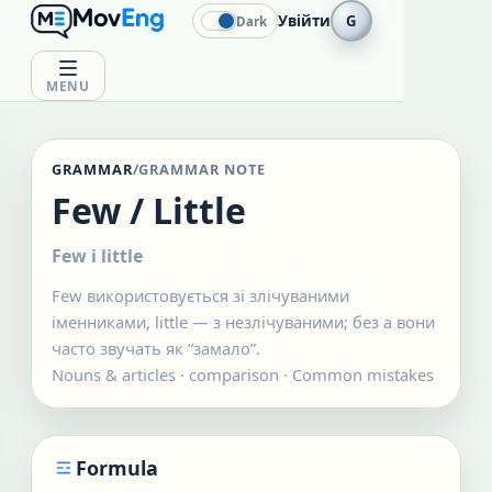
Увійти
G
Dark
MENU
GRAMMAR
/
GRAMMAR NOTE
Few / Little
Few і little
Few використовується зі злічуваними
іменниками, little — з незлічуваними; без a вони
часто звучать як “замало”.
Nouns & articles
·
comparison
· Common mistakes
Formula