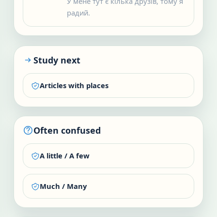
У мене тут є кілька друзів, тому я
радий.
Study next
Articles with places
Often confused
A little / A few
Much / Many