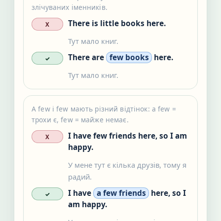
злічуваних іменників.
There is little books here.
X
Тут мало книг.
There are
few books
here.
✓
Тут мало книг.
A few і few мають різний відтінок: a few =
трохи є, few = майже немає.
I have few friends here, so I am
X
happy.
У мене тут є кілька друзів, тому я
радий.
I have
a few friends
here, so I
✓
am happy.