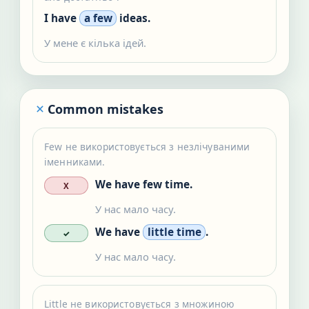
I have
a few
ideas.
У мене є кілька ідей.
Common mistakes
Few не використовується з незлічуваними
іменниками.
We have few time.
X
У нас мало часу.
We have
little time
.
✓
У нас мало часу.
Little не використовується з множиною