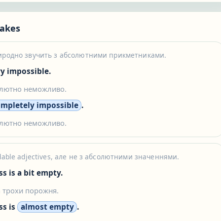
akes
риродно звучить з абсолютними прикметниками.
ery impossible.
олютно неможливо.
mpletely impossible
.
олютно неможливо.
dable adjectives, але не з абсолютними значеннями.
ss is a bit empty.
 трохи порожня.
ss is
almost empty
.