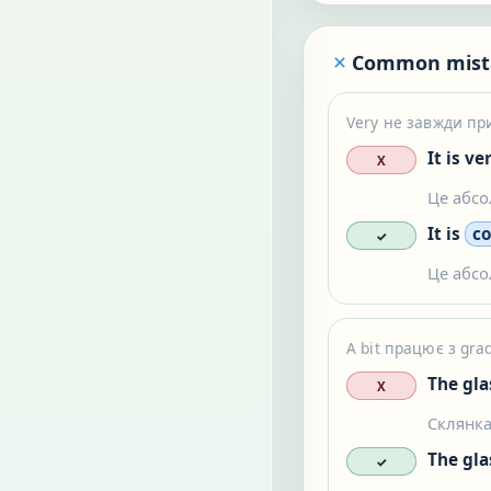
Common mist
Very не завжди п
It is v
X
Це абс
It is
co
✓
Це абс
A bit працює з gra
The gla
X
Склянка
The gla
✓