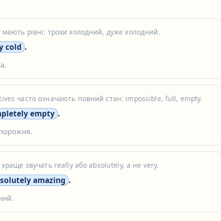
s мають рівні: трохи холодний, дуже холодний.
y cold
.
а.
tives часто означають повний стан: impossible, full, empty.
pletely empty
.
 порожня.
s краще звучать really або absolutely, а не very.
solutely amazing
.
ний.