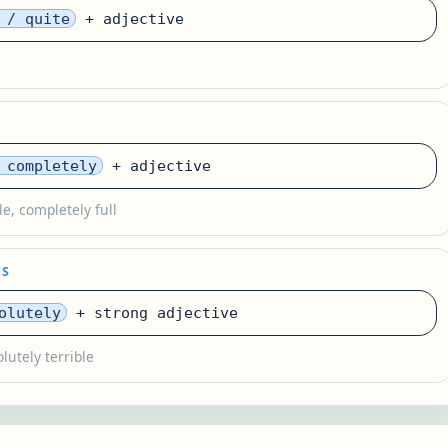
 / quite
+ adjective
 completely
+ adjective
e, completely full
ES
olutely
+ strong adjective
lutely terrible