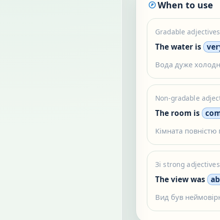
When to use
Gradable adjective
The water is
ver
Вода дуже холодн
Non-gradable adjec
The room is
com
Кімната повністю
Зі strong adjective
The view was
ab
Вид був неймовір