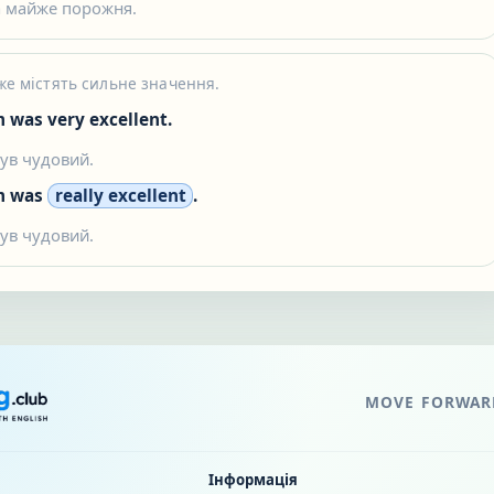
 майже порожня.
уже містять сильне значення.
m was very excellent.
ув чудовий.
lm was
really excellent
.
ув чудовий.
MOVE FORWARD
Інформація