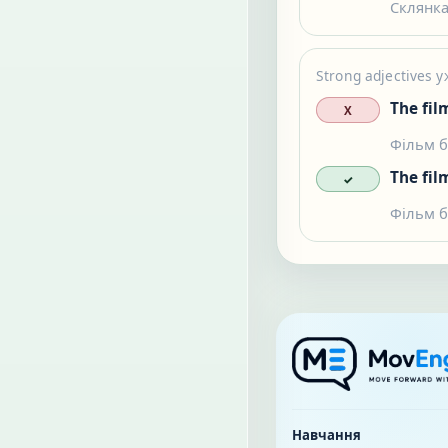
Склянка
Strong adjectives 
The fil
X
Фільм б
The fi
✓
Фільм б
Навчання