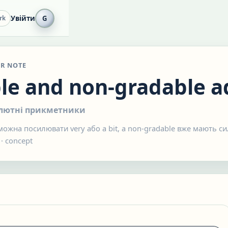
Увійти
G
rk
R NOTE
le and non-gradable a
олютні прикметники
 можна посилювати very або a bit, а non-gradable вже мають 
·
concept