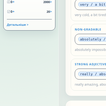
+
>
0
2000
very / a bit
+
>
0
20
very cold, a bit tired
Детальніше >
NON-GRADABLE
absolutely /
absolutely impossibl
STRONG ADJECTIV
really / abs
really amazing, abso