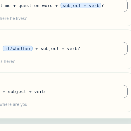
ll me + question word +
subject + verb
?
here he lives?
+
if/whether
+ subject + verb?
is here?
 + subject + verb
 where are you