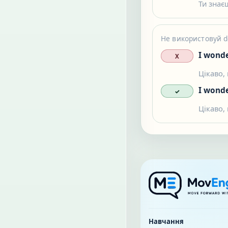
Ти знає
Не використовуй d
I wond
X
Цікаво, 
I wond
✓
Цікаво, 
Навчання