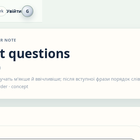
Увійти
G
rk
R NOTE
t questions
я
звучать мʼякше й ввічливіше; після вступної фрази порядок слі
rder
·
concept