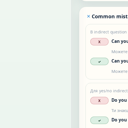
Common mist
В indirect questio
Can you
X
Можете 
Can you
✓
Можете 
Для yes/no indirect
Do you 
X
Ти знає
Do you
✓