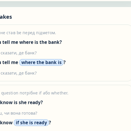
akes
n не став be перед підметом.
 tell me where is the bank?
сказати, де банк?
 tell me
where the bank is
?
сказати, де банк?
 question потрібне if або whether.
know is she ready?
ш, чи вона готова?
 know
if she is ready
?