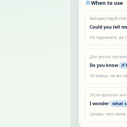
When to use
Використовуй indir
Could you tell m
Не підкажете, де с
Для yes/no питання
Do you know
if
Ти знаєш, чи він 
Після question wor
I wonder
what s
Цікаво, чого вона