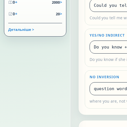
+
>
0
2000
Could you te
+
>
0
20
Could you tell me w
Детальніше >
YES/NO INDIRECT
Do you know 
Do you know if she 
NO INVERSION
question word
where you are, not