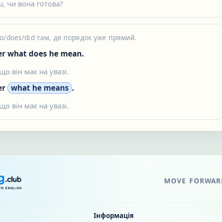
ш, чи вона готова?
o/does/did там, де порядок уже прямий.
er what does he mean.
що він має на увазі.
er
what he means
.
що він має на увазі.
MOVE FORWARD
Інформація