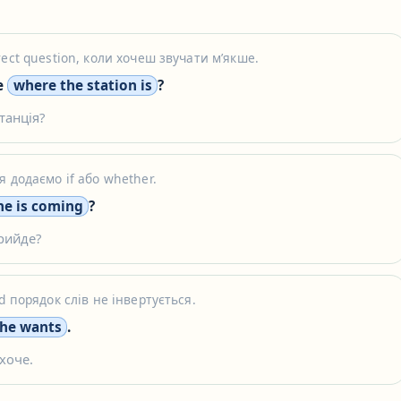
ect question, коли хочеш звучати мʼякше.
e
where the station is
?
танція?
 додаємо if або whether.
 he is coming
?
прийде?
d порядок слів не інвертується.
he wants
.
 хоче.