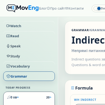
Блог
Про сайт
Контакти
Da
Watch
GRAMMAR
/
GRAMMA
Read
Indirec
Speak
Непрямі питанн
Study
Indirect questions 
Questions & word o
Vocabulary
Grammar
Formula
TODAY PROGRESS
+
>
0 хв
20
WH INDIRECT