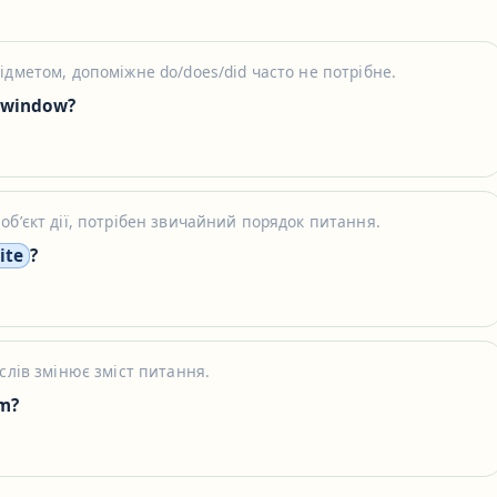
ідметом, допоміжне do/does/did часто не потрібне.
 window?
обʼєкт дії, потрібен звичайний порядок питання.
ite
?
слів змінює зміст питання.
m?