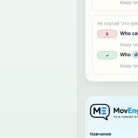
Кому ти
Не плутай “хто зроб
Who ca
X
Кому ти
Who
d
✓
Кому ти
Навчання