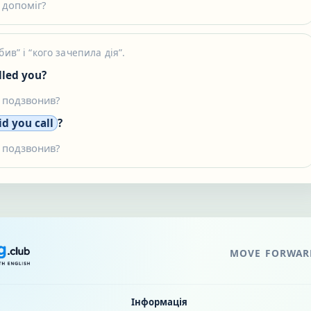
 допоміг?
ив” і “кого зачепила дія”.
lled you?
 подзвонив?
id you call
?
 подзвонив?
MOVE FORWARD
Інформація