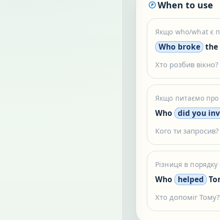
When to use
Якщо who/what є п
Who broke
the
Хто розбив вікно?
Якщо питаємо про 
Who
did you inv
Кого ти запросив?
Різниця в порядку 
Who
helped
To
Хто допоміг Тому?