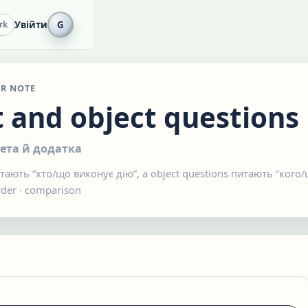
Увійти
G
rk
R NOTE
t and object questions
ета й додатка
итають “хто/що виконує дію”, а object questions питають “кого/
rder
·
comparison
N