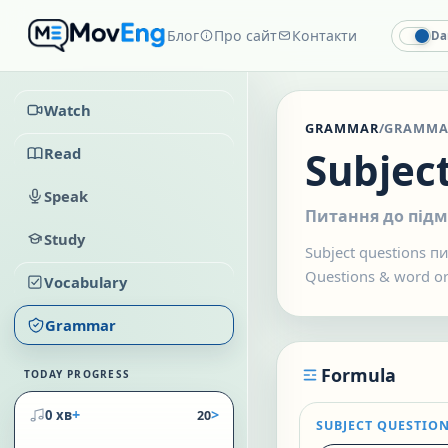
Блог
Про сайт
Контакти
Da
Watch
GRAMMAR
/
GRAMMA
Read
Subjec
Speak
Питання до підм
Study
Subject questions п
Questions & word o
Vocabulary
Grammar
Formula
TODAY PROGRESS
+
>
0 хв
20
SUBJECT QUESTIO