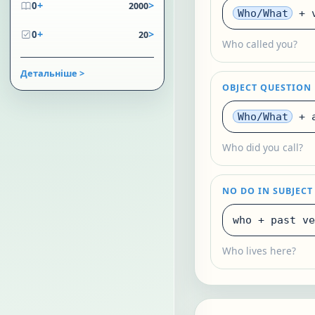
+
>
0
2000
Who/What
+ v
+
>
0
20
Who called you?
Детальніше >
OBJECT QUESTION
Who/What
+ a
Who did you call?
NO DO IN SUBJECT
who + past ve
Who lives here?