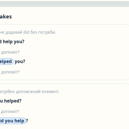
akes
 не додавай did без потреби.
d help you?
і допоміг?
elped
you?
і допоміг?
 потрібен допоміжний елемент.
u helped?
 допоміг?
id you help
?