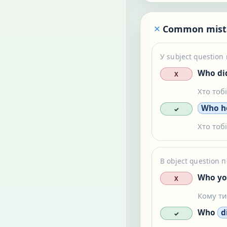
Common mist
У subject question
Who di
X
Хто тоб
Who h
✓
Хто тоб
В object question
Who yo
X
Кому ти
Who
d
✓