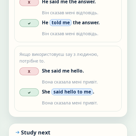
He said me the answer.
X
Він сказав мені відповідь.
He
told me
the answer.
✓
Він сказав мені відповідь.
Якщо використовуєш say з людиною,
потрібне to.
She said me hello.
X
Вона сказала мені привіт.
She
said hello to me
.
✓
Вона сказала мені привіт.
Study next