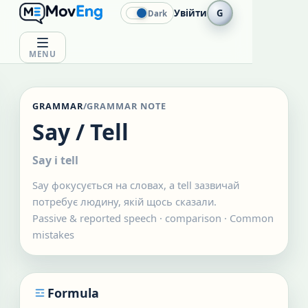
Увійти
G
Dark
MENU
GRAMMAR
/
GRAMMAR NOTE
Say / Tell
Say і tell
Say фокусується на словах, а tell зазвичай
потребує людину, якій щось сказали.
Passive & reported speech
·
comparison
· Common
mistakes
Formula