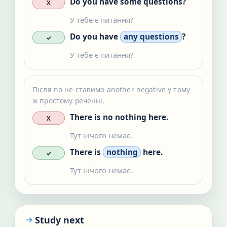
Do you have some questions?
X
У тебе є питання?
Do you have
any questions
?
✓
У тебе є питання?
Після no не ставимо another negative у тому
ж простому реченні.
There is no nothing here.
X
Тут нічого немає.
There is
nothing
here.
✓
Тут нічого немає.
Study next