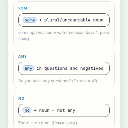
SOME
some
+ plural/uncountable noun
some apples / some water (кілька яблук / трохи
води)
ANY
any
in questions and negatives
Do you have any questions? (Є питання?)
NO
no
+ noun = not any
There is no time. (Немає часу.)