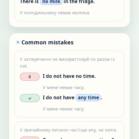
There is
no milk
in the fridge.
У холодильнику немає молока.
Common mistakes
У запереченні не використовуй no разом із
not.
I do not have no time.
X
У мене немає часу.
I do not have
any time
.
✓
У мене немає часу.
У звичайному питанні частіше any, не some.