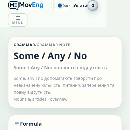
Увійти
G
Dark
MENU
GRAMMAR
/
GRAMMAR NOTE
Some / Any / No
Some / Any / No: кількість і відсутність
Some, any і no допомагають говорити про
невизначену кількість, питання, заперечення та
повну відсутність.
Nouns & articles
·
overview
Formula