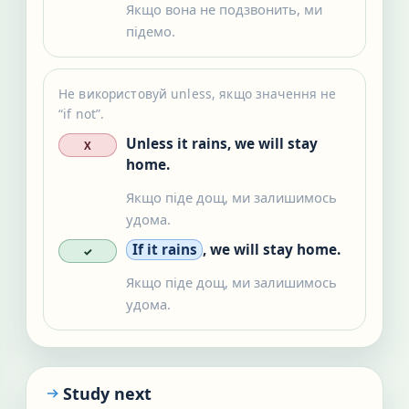
Якщо вона не подзвонить, ми
підемо.
Не використовуй unless, якщо значення не
“if not”.
Unless it rains, we will stay
X
home.
Якщо піде дощ, ми залишимось
удома.
If it rains
, we will stay home.
✓
Якщо піде дощ, ми залишимось
удома.
Study next