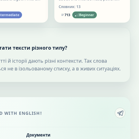
tem, a cultural image, and
training, street life, and local hands
Словник:
13
ruggle between protection
behind Neapolitan pizza.
ntermediate
713
Beginner
.
ати тексти різного типу?
ті й історії дають різні контексти. Так слова
ся не в ізольованому списку, а в живих ситуаціях.
 WITH ENGLISH!
Документи