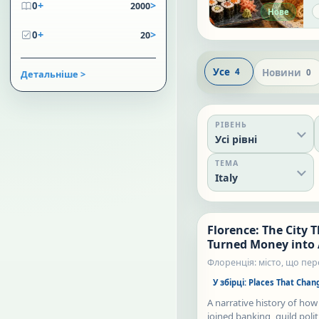
+
>
0
2000
l
Нове
t
+
>
c
0
20
i
Усе
Новини
4
0
Детальніше >
РІВЕНЬ
Усі рівні
ТЕМА
Italy
Florence: The City 
Статті
Turned Money into 
Флоренція: місто, що пе
гроші на мистецтво
У збірці:
Places That Chan
A narrative history of how
joined banking, guild polit