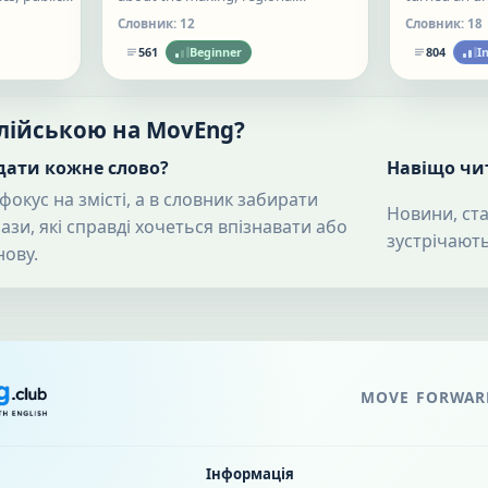
shops, and
flavours, glass-case choices, and
maritime sys
Словник:
12
Словник:
18
ew cultural
street life of Italian gelato.
a modern st
561
Beginner
804
I
and daily life
глійською на MovEng?
дати кожне слово?
Навіщо чит
фокус на змісті, а в словник забирати
Новини, стат
рази, які справді хочеться впізнавати або
зустрічають
нову.
MOVE FORWARD
Інформація