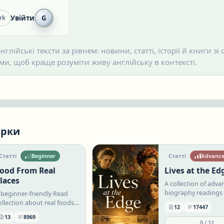
Увійти
G
rk
нглійські тексти за рівнем: новини, статті, історії й книги з
и, щоб краще розуміти живу англійську в контексті.
ірки
Статті
Beginner
Статті
Advanc
ood From Real
Lives at the Ed
laces
A collection of adv
biography readings
 beginner-friendly Read
people whose ideas
ollection about real foods,
12
17447
courage, work, and
ities, and food traditions
13
8969
contradictions cha
round the world. Each
0
/
12