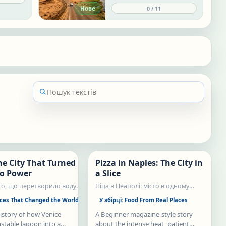
s. Each
changed how people live.
0
/
11
Нове
ual life
Each lesson explains why a
al angle,
place matters and what
pressures it faces today.
ective
tice.
Нове
Нове
he City That Turned
Pizza in Naples: The City in
Статті
to Power
a Slice
сто, що перетворило воду
Піца в Неаполі: місто в одному
шматку
ces That Changed the World
У збірці:
Food From Real Places
history of how Venice
A Beginner magazine-style story
stable lagoon into a
about the intense heat, patient