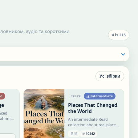
і словником, аудіо та короткими
4
із
215
Усі збірки
ed
Статті
Intermediate
ge
Places That Changed
the World
anced
 about
An intermediate Read
,
collection about real places
whose geography, history,
11
10442
nged
economy, or culture