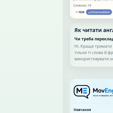
competition, skilled work
Словник:
19
artistic patronage into a n
1038
Intermediate
system.
Як читати ан
Чи треба перекла
Ні. Краще тримати 
тільки ті слова й ф
використовувати з
Навчання