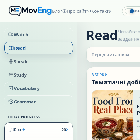
Блог
Про сайт
Контакти
Da
Read
Читайте а
Watch
завданням
Read
Перед читанням
Speak
Study
ЗБІРКИ
Тематичні доб
Vocabulary
Grammar
F
P
TODAY PROGRESS
A
c
+
>
0 хв
20
c
a