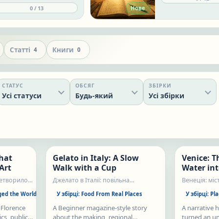
how the world think
esson uses simple English
0
/
13
Нове
profile combines fact
o explain where a dish
story, strong editori
omes from, how people eat
reusable Advanced
t, and why it matters locally.
vocabulary, and refl
comprehension prac
Статті
Книги
4
0
СТАТУС
ОБСЯГ
ЗБІРКИ
Усі статуси
Будь-який
Усі збірки
Нове
Нове
That
Gelato in Italy: A Slow
Venice: T
Статті
Статті
Art
Walk with a Cup
Water in
ретворило
Джелато в Італії: повільна
Венеція: мі
прогулянка зі стаканчиком
на силу
ged the World
У збірці:
Food From Real Places
У збірці:
Pla
 Florence
A Beginner magazine-style story
A narrative 
ics, public
about the making, regional
turned an un