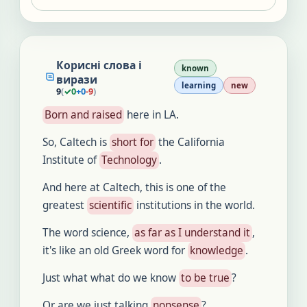
Корисні слова і
known
вирази
learning
new
9
(
✓
0
+
0
-
9
)
Born and raised
here in LA.
So, Caltech is
short for
the California
Institute of
Technology
.
And here at Caltech, this is one of the
greatest
scientific
institutions in the world.
The word science,
as far as I understand it
,
it's like an old Greek word for
knowledge
.
Just what what do we know
to be true
?
Or are we just talking
nonsense
?