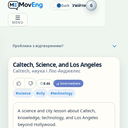
Увійти
G
Dark
MENU
Проблема з відтворенням?
Caltech, Science, and Los Angeles
Caltech, наука і Лос-Анджелес
8:46
Intermediate
#
science
#
city
#
technology
A science and city lesson about Caltech,
knowledge, technology, and Los Angeles
beyond Hollywood.