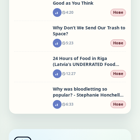
Good as You Think
4:20
Нове
Why Don’t We Send Our Trash to
Space?
5:23
Нове
24 Hours of Food in Riga
(Latvia’s UNDERRATED Food
City)
12:27
Нове
Why was bloodletting so
popular? - Stephanie Honchell
Smith
6:33
Нове