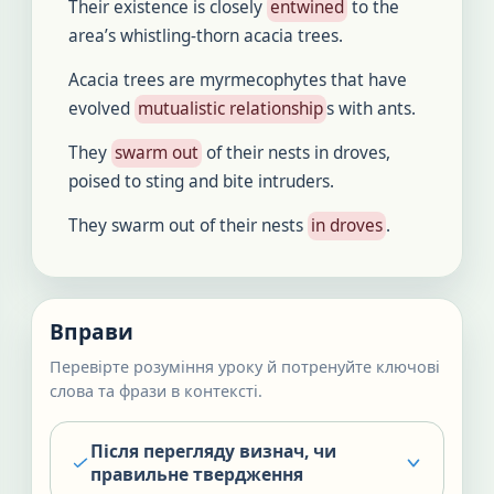
Their existence is closely
entwined
to the
area’s whistling-thorn acacia trees.
Acacia trees are myrmecophytes that have
evolved
mutualistic relationship
s with ants.
They
swarm out
of their nests in droves,
poised to sting and bite intruders.
They swarm out of their nests
in droves
.
Вправи
Перевірте розуміння уроку й потренуйте ключові
слова та фрази в контексті.
Після перегляду визнач, чи
правильне твердження