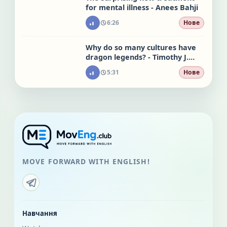
for mental illness - Anees Bahji
6:26
Нове
Why do so many cultures have
dragon legends? - Timothy J.
Burbery
5:31
Нове
MOVE FORWARD WITH ENGLISH!
Навчання