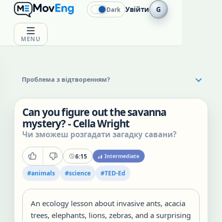
Увійти
G
Dark
MENU
Проблема з відтворенням?
Can you figure out the savanna
mystery? - Cella Wright
Чи зможеш розгадати загадку савани?
6:15
Intermediate
#
animals
#
science
#
TED-Ed
An ecology lesson about invasive ants, acacia
trees, elephants, lions, zebras, and a surprising