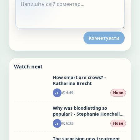
Коментувати
Watch next
How smart are crows? -
Katharina Brecht
4:49
Нове
Why was bloodletting so
popular? - Stephanie Honchell
Smith
6:33
Нове
The surprising new treatment