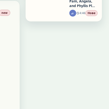
Pam, Angela,
and Phyllis Plan
a Birthday
4:46
Нове
new
Party for
Meredith