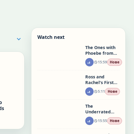
Watch next
The Ones with
Phoebe from
Season 1
15:59
Нове
Ross and
Rachel's First
Date at the
5:11
Нове
Laundromat
о
The
ds
Underrated
Ones from
15:55
Нове
Season 1