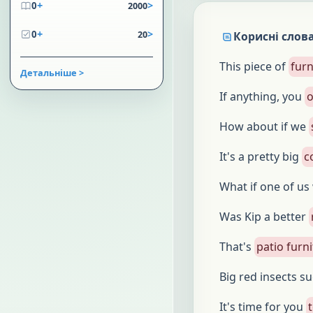
+
>
0
2000
+
>
0
20
Корисні слова
This piece of
furn
Детальніше >
If anything, you
o
How about if we
It's a pretty big
c
What if one of u
Was Kip a better
That's
patio furn
Big red insects s
It's time for you