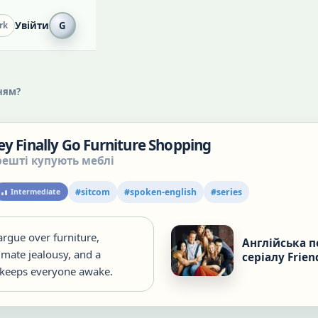
Увійти
G
rk
ням?
ey Finally Go Furniture Shopping
решті купують меблі
#
sitcom
#
spoken-english
#
series
Intermediate
rgue over furniture,
Англійська п
ate jealousy, and a
серіалу Frien
 keeps everyone awake.