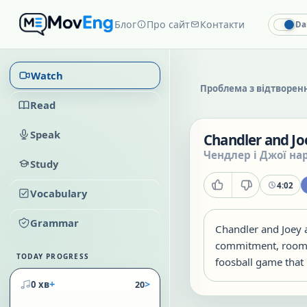
Блог
Про сайт
Контакти
Da
Watch
Проблема з відтворен
Read
Speak
Chandler and Jo
Чендлер і Джої на
Study
4:02
Vocabulary
Grammar
Chandler and Joey a
commitment, roomm
TODAY PROGRESS
foosball game that
+
>
0 хв
20