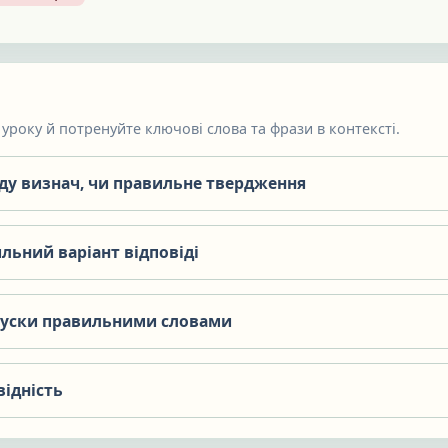
уроку й потренуйте ключові слова та фрази в контексті.
яду визнач, чи правильне твердження
льний варіант відповіді
пуски правильними словами
відність