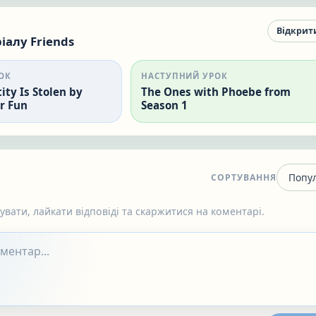
Відкрит
іалу Friends
ОК
НАСТУПНИЙ УРОК
ity Is Stolen by
The Ones with Phoebe from
r Fun
Season 1
СОРТУВАННЯ
вати, лайкати відповіді та скаржитися на коментарі.