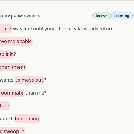
 і вирази
9
(
✓
0
+
0
-
9
)
known
learning
iture
was fine until your little breakfast adventure.
we me a table
.
split it
?
ommitment
.
s wants
to move out
?
roommate
than me?
iture
.
uggest
fine dining
.
to swoop in
.