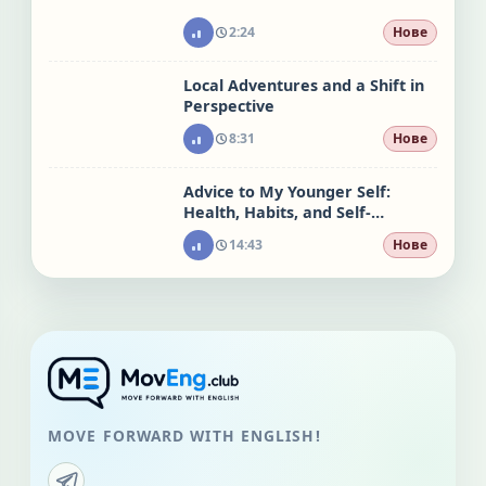
2:24
Нове
Local Adventures and a Shift in
Perspective
8:31
Нове
Advice to My Younger Self:
Health, Habits, and Self-
Acceptance
14:43
Нове
MOVE FORWARD WITH ENGLISH!