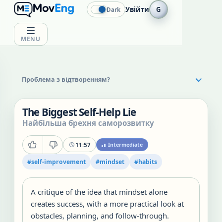
Увійти
G
Dark
MENU
Проблема з відтворенням?
The Biggest Self-Help Lie
Найбільша брехня саморозвитку
11:57
Intermediate
#
self-improvement
#
mindset
#
habits
A critique of the idea that mindset alone
creates success, with a more practical look at
obstacles, planning, and follow-through.