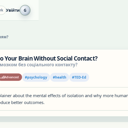
Увійти
G
rk
ням?
 Your Brain Without Social Contact?
 мозком без соціального контакту?
#
psychology
#
health
#
TED-Ed
Advanced
plainer about the mental effects of isolation and why more huma
duce better outcomes.