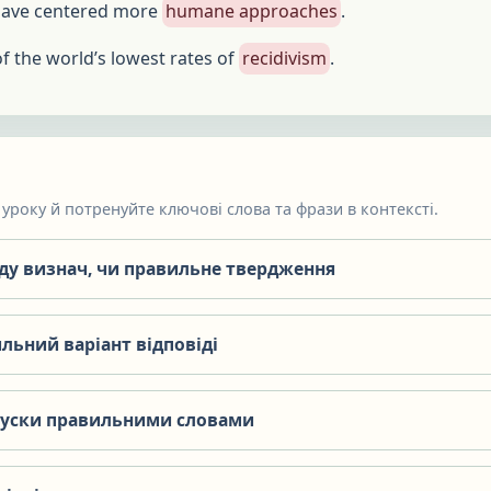
have centered more
humane approaches
.
 the world’s lowest rates of
recidivism
.
уроку й потренуйте ключові слова та фрази в контексті.
яду визнач, чи правильне твердження
льний варіант відповіді
пуски правильними словами