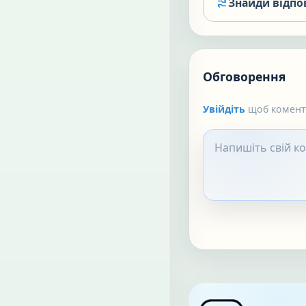
Знайди відпо
Обговорення
Увійдіть
щоб коменту