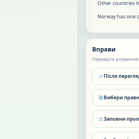
Other countries 
Norway has one of
Вправи
Перевірте розуміння 
Після перегл
Вибери прави
Заповни про