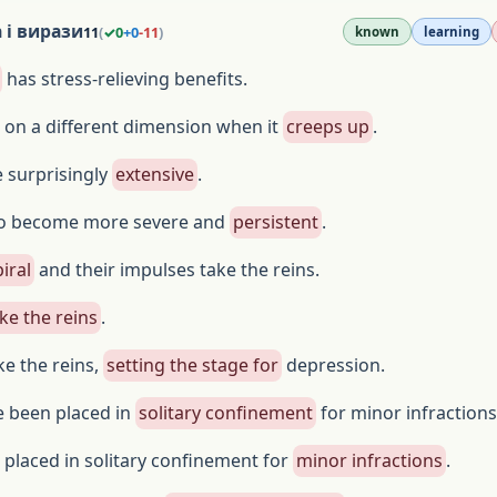
 і вирази
11
(
✓
0
+
0
-
11
)
known
learning
has stress-relieving benefits.
 on a different dimension when it
creeps up
.
e surprisingly
extensive
.
o become more severe and
persistent
.
iral
and their impulses take the reins.
ke the reins
.
ke the reins,
setting the stage for
depression.
 been placed in
solitary confinement
for minor infractions
placed in solitary confinement for
minor infractions
.