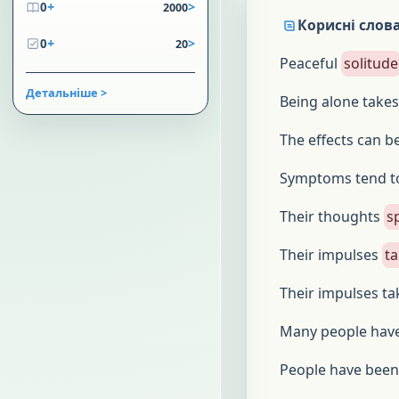
+
>
0
2000
Корисні слова
+
>
0
20
Peaceful
solitude
Детальніше >
Being alone takes
The effects can b
Symptoms tend t
Their thoughts
sp
Their impulses
ta
Their impulses ta
Many people have
People have been 