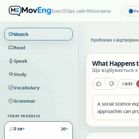
Блог
Про сайт
Контакти
Da
Watch
Проблема з відтворен
Read
Speak
What Happens to
Що відбувається з
Study
6:51
Vocabulary
Grammar
A social science ex
approaches can pro
TODAY PROGRESS
+
>
0 хв
20