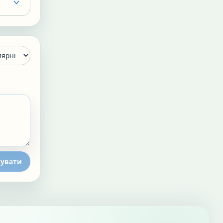
увати