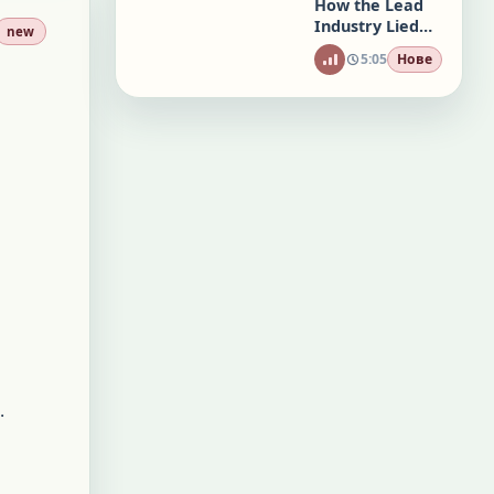
How the Lead
Industry Lied
new
to the Public
5:05
Нове
for Decades
.