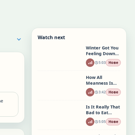
Watch next
Winter Got You
Feeling Down?
Watch This
5:03
Нове
How All
Meanness Is
Inherited
3:42
Нове
ne
Is It Really That
Bad to Eat
Cookie Dough?
5:05
Нове