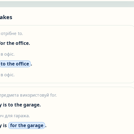
akes
потрібне to.
or the office.
в офіс.
to the office
.
в офіс.
редмета використовуй for.
y is to the garage.
ч для гаража.
y is
for the garage
.