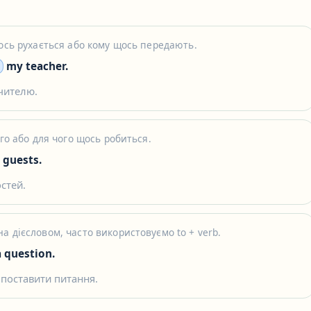
щось рухається або кому щось передають.
my teacher.
чителю.
ого або для чого щось робиться.
guests.
остей.
а дієсловом, часто використовуємо to + verb.
 question.
 поставити питання.