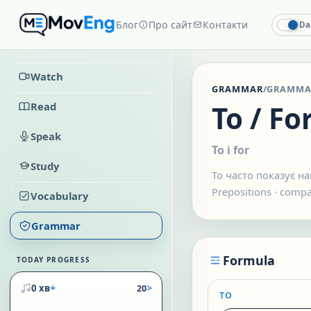
Блог
Про сайт
Контакти
Da
Watch
GRAMMAR
/
GRAMMA
Read
To / Fo
Speak
To і for
Study
To часто показує н
Prepositions
·
compa
Vocabulary
Grammar
Formula
TODAY PROGRESS
+
>
0 хв
20
TO