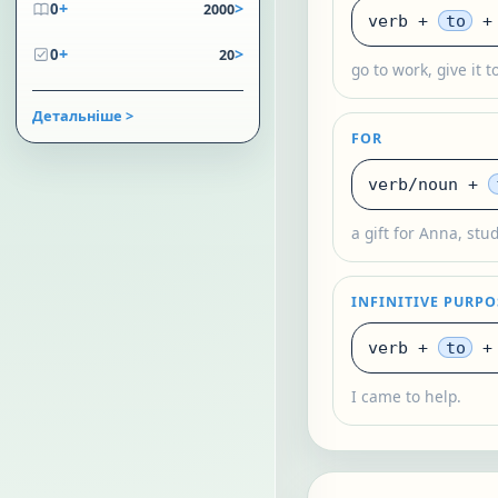
+
>
0
2000
verb +
to
+ 
+
>
0
20
go to work, give it 
Детальніше >
FOR
verb/noun +
a gift for Anna, stud
INFINITIVE PURPO
verb +
to
+ 
I came to help.