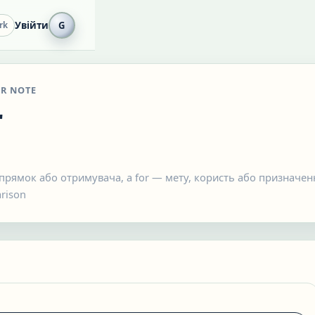
Увійти
G
rk
R NOTE
r
апрямок або отримувача, а for — мету, користь або призначен
rison