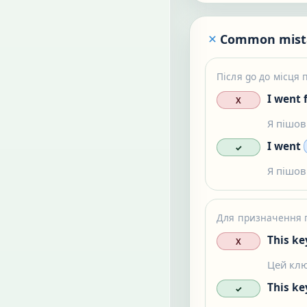
Common mist
Після go до місця 
I went f
X
Я пішов 
I went
✓
Я пішов 
Для призначення п
This ke
X
Цей клю
This ke
✓