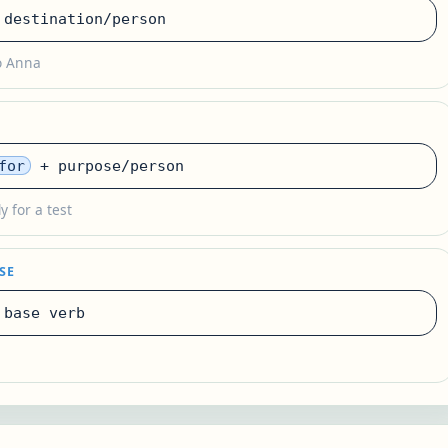
destination/person
to Anna
for
+ purpose/person
y for a test
SE
base verb