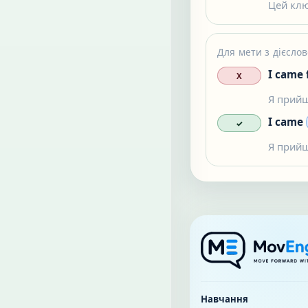
Цей клю
Для мети з дієслов
I came 
X
Я прийш
I came
✓
Я прийш
Навчання