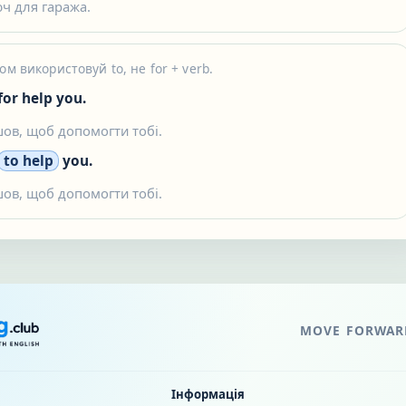
ч для гаража.
ом використовуй to, не for + verb.
for help you.
ов, щоб допомогти тобі.
to help
you.
ов, щоб допомогти тобі.
MOVE FORWARD
Інформація