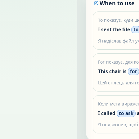
When to use
To показує, куди 
I sent the file
to
Я надіслав файл у
For показує, для к
This chair is
for
Цей стілець для г
Коли мета виражен
I called
to ask
a
Я подзвонив, щоб