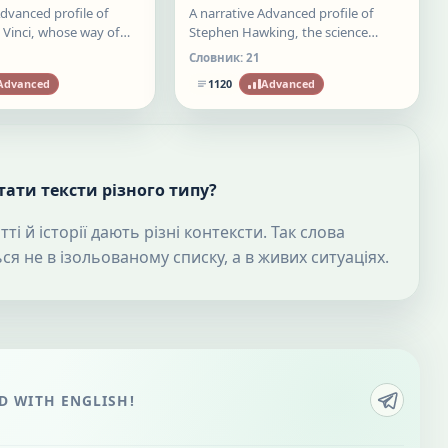
Advanced profile of
A narrative Advanced profile of
Vinci, whose way of
Stephen Hawking, the science
ed art, anatomy, and
behind his fame, and the difficult
Словник:
21
 often resisted
translation between physical limits
Advanced
1120
Advanced
and cosmic ideas.
ати тексти різного типу?
ті й історії дають різні контексти. Так слова
ся не в ізольованому списку, а в живих ситуаціях.
 WITH ENGLISH!