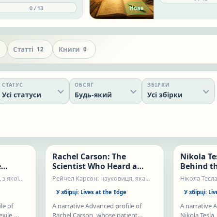
how the world think
esson uses simple English
0
/
13
Нове
profile combines fact
o explain where a dish
story, strong editori
omes from, how people eat
reusable Advanced
t, and why it matters locally.
vocabulary, and refl
comprehension prac
Статті
Книги
12
0
СТАТУС
ОБСЯГ
ЗБІРКИ
Усі статуси
Будь-який
Усі збірки
Нове
Нове
Rachel Carson: The
Nikola Te
Статті
Статті
e
Scientist Who Heard a
Behind t
Silent Spring
 з якої
Рейчел Карсон: науковиця, яка
Нікола Тесла
почула мовчазну весну
У збірці:
Lives at the Edge
У збірці:
Liv
le of
A narrative Advanced profile of
A narrative 
xile,
Rachel Carson, whose patient
Nikola Tesla,