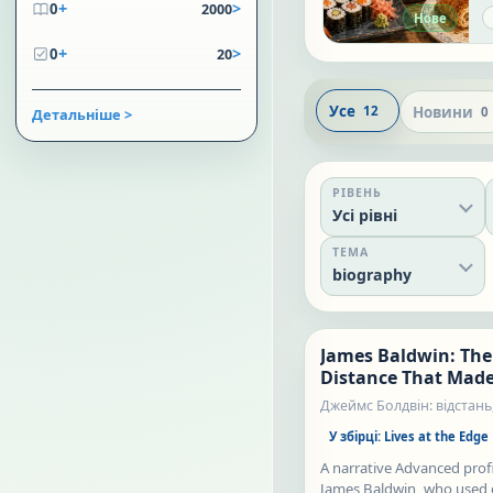
+
>
0
2000
l
Нове
t
+
>
c
0
20
i
Усе
Новини
12
0
Детальніше >
РІВЕНЬ
Усі рівні
ТЕМА
biography
James Baldwin: The
Статті
Distance That Mad
America Visible
Джеймс Болдвін: відстань,
стала видимою Америка
У збірці:
Lives at the Edge
A narrative Advanced profi
James Baldwin, who used e