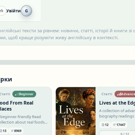
Увійти
G
rk
нглійські тексти за рівнем: новини, статті, історії й книги з
и, щоб краще розуміти живу англійську в контексті.
ірки
Статті
Beginner
Статті
Advanc
ood From Real
Lives at the Ed
laces
A collection of adv
biography readings
 beginner-friendly Read
people whose ideas
ollection about real foods,
12
17447
courage, work, and
ities, and food traditions
13
8969
contradictions cha
round the world. Each
0
/
12