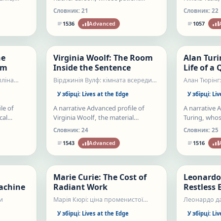
ral
science writing made the hidden
systems chan
Словник:
21
Словник:
22
ories
movement of pesticides visible to
spectacle an
1536
Advanced
1057
the public.
hid the work
Нове
Нове
he
Virginia Woolf: The Room
Alan Turi
Статті
Статті
om
Inside the Sentence
Life of a
пліна
Вірджинія Вулф: кімната всередині
Алан Тюрінг
речення
У збірці:
Lives at the Edge
У збірці:
Liv
le of
A narrative Advanced profile of
A narrative 
cal
Virginia Woolf, the material
Turing, whos
rough
conditions behind literary freedom,
logic, secret
Словник:
24
Словник:
25
 prison,
and the sentences that made inner
computing, ar
1543
Advanced
1516
 and
life public.
biology, and 
Нове
Нове
Marie Curie: The Cost of
Leonardo 
Статті
Статті
achine
Radiant Work
Restless 
и
Марія Кюрі: ціна променистої
Леонардо да
праці
У збірці:
Lives at the Edge
У збірці:
Liv