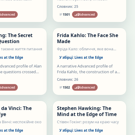
ged ordinary life while
mathematical judgment connected
Словник:
25
d later mythology often
human and electronic computation
Advanced
1501
Advanced
 of implementation.
while challenging segregation and
Нове
unequal authorship.
Нове
ng: The Secret
Frida Kahlo: The Face She
Статті
 Question
Made
: таємне життя питання
Фріда Кало: обличчя, яке вона
створила
es at the Edge
У збірці:
Lives at the Edge
Advanced profile of Alan
A narrative Advanced profile of
e questions crossed
Frida Kahlo, the construction of a
 codebreaking, early
public self, and paintings that
Словник:
26
tificial intelligence,
turned pain, politics, clothing, and
Advanced
1502
Advanced
state injustice.
identity into visual argument.
Нове
Нове
da Vinci: The
Stephen Hawking: The
Статті
Eye
Mind at the Edge of Time
 Вінчі: неспокійне око
Стівен Гокінг: розум на краю часу
es at the Edge
У збірці:
Lives at the Edge