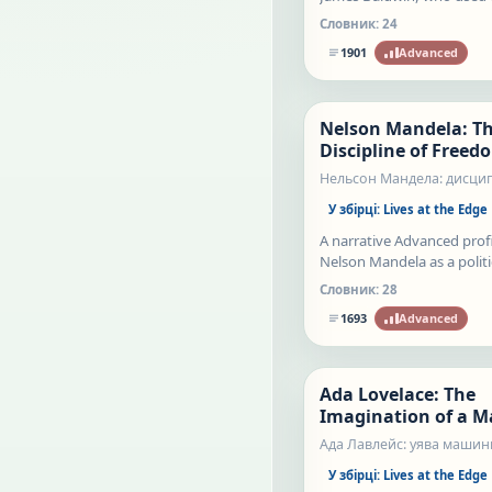
argument, fiction, and mo
Словник:
24
attention to expose the st
1901
Advanced
America told about itself.
Nelson Mandela: T
Статті
Discipline of Freed
Нельсон Мандела: дисци
свободи
У збірці:
Lives at the Edge
A narrative Advanced profi
Nelson Mandela as a politi
strategist who moved th
Словник:
28
protest, armed resistance,
1693
Advanced
negotiation, government,
democratic restraint.
Ada Lovelace: The
Статті
Imagination of a M
Ада Лавлейс: уява машин
У збірці:
Lives at the Edge