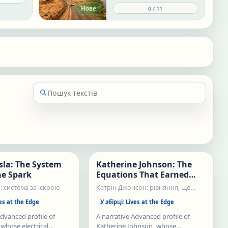
s. Each
changed how people live.
0
/
11
Нове
ual life
Each lesson explains why a
al angle,
place matters and what
pressures it faces today.
ective
tice.
Нове
Нове
sla: The System
Katherine Johnson: The
Статті
he Spark
Equations That Earned
Trust
: система за іскрою
Кетрін Джонсон: рівняння, що
заслужили довіру
es at the Edge
У збірці:
Lives at the Edge
Advanced profile of
A narrative Advanced profile of
 whose electrical
Katherine Johnson, whose