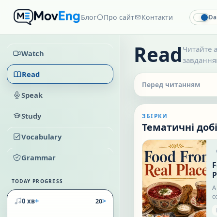
Блог
Про сайт
Контакти
Da
Read
Читайте а
Watch
завданням
Read
Перед читанням
Speak
Study
ЗБІРКИ
Тематичні доб
Vocabulary
Grammar
F
P
TODAY PROGRESS
A
c
+
>
0 хв
20
c
a