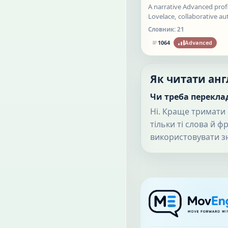
A narrative Advanced profi
Lovelace, collaborative au
symbolic computation, an
Словник:
21
machine whose possibilit
1064
Advanced
visible before it was built.
Як читати ан
Чи треба перекла
Ні. Краще тримати 
тільки ті слова й ф
використовувати з