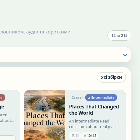
і словником, аудіо та короткими
12
із
215
Усі збірки
ed
Статті
Intermediate
ge
Places That Changed
the World
anced
 about
An intermediate Read
,
collection about real places
whose geography, history,
11
10442
nged
economy, or culture