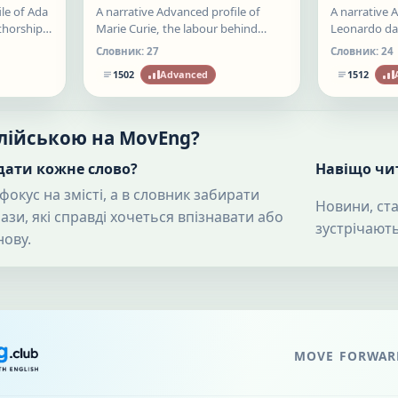
le of Ada
A narrative Advanced profile of
A narrative 
thorship,
Marie Curie, the labour behind
Leonardo da 
d a
radioactivity, the institutions built
seeing cross
Словник:
27
Словник:
24
ies became
around discovery, and dangers that
machines but
1502
Advanced
1512
remained invisible too long.
completion.
глійською на MovEng?
дати кожне слово?
Навіщо чит
фокус на змісті, а в словник забирати
Новини, стат
рази, які справді хочеться впізнавати або
зустрічають
нову.
MOVE FORWARD