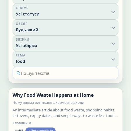
СТАТУС
Усі статуси
ОБСЯГ
Будь-який
ЗБІРКИ
Усі збірки
ТЕМА
food
Нове
Why Food Waste Happens at Home
Статті
Чому вдома виникають харчові відходи
An intermediate article about food waste, shopping habits,
leftovers, expiry dates, and simple ways to waste less food
at home.
Словник:
8
466
Intermediate