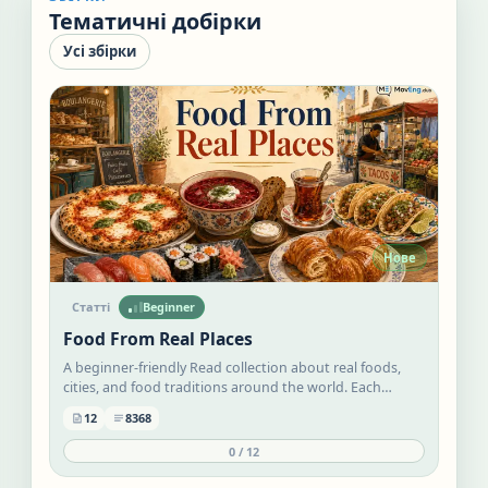
Тематичні добірки
Усі збірки
Нове
Статті
Beginner
Food From Real Places
A beginner-friendly Read collection about real foods,
cities, and food traditions around the world. Each
lesson uses simple English to explain where a dish
12
8368
comes from, how people eat it, and why it matters
locally.
0
/
12