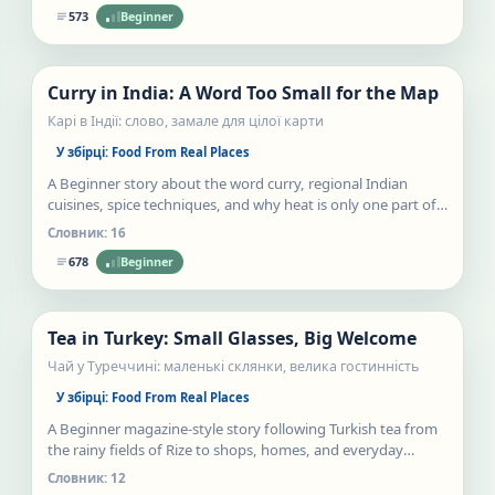
573
Beginner
Нове
Curry in India: A Word Too Small for the Map
Статті
Карі в Індії: слово, замале для цілої карти
У збірці:
Food From Real Places
A Beginner story about the word curry, regional Indian
cuisines, spice techniques, and why heat is only one part of
flavour.
Словник:
16
678
Beginner
Нове
Tea in Turkey: Small Glasses, Big Welcome
Статті
Чай у Туреччині: маленькі склянки, велика гостинність
У збірці:
Food From Real Places
A Beginner magazine-style story following Turkish tea from
the rainy fields of Rize to shops, homes, and everyday
conversation.
Словник:
12