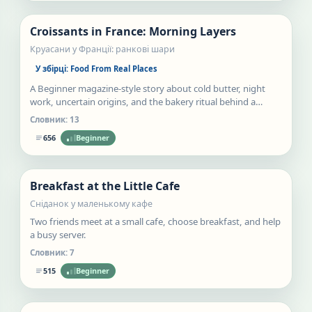
Croissants in France: Morning Layers
Статті
Круасани у Франції: ранкові шари
У збірці:
Food From Real Places
A Beginner magazine-style story about cold butter, night
work, uncertain origins, and the bakery ritual behind a
French croissant.
Словник:
13
656
Beginner
Нове
Breakfast at the Little Cafe
Статті
Сніданок у маленькому кафе
Two friends meet at a small cafe, choose breakfast, and help
a busy server.
Словник:
7
515
Beginner
Нове