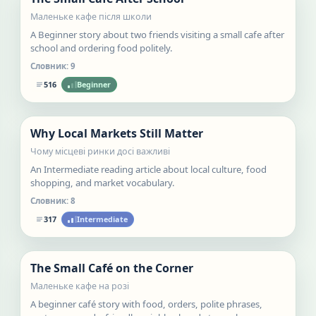
Маленьке кафе після школи
A Beginner story about two friends visiting a small cafe after
school and ordering food politely.
Словник:
9
516
Beginner
Нове
Why Local Markets Still Matter
Статті
Чому місцеві ринки досі важливі
An Intermediate reading article about local culture, food
shopping, and market vocabulary.
Словник:
8
317
Intermediate
Нове
The Small Café on the Corner
Статті
Маленьке кафе на розі
A beginner café story with food, orders, polite phrases,