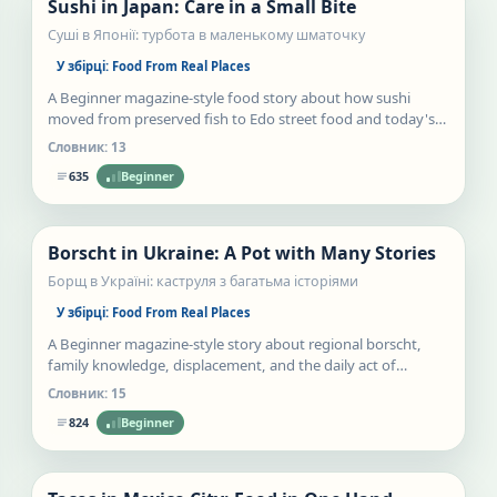
Sushi in Japan: Care in a Small Bite
Статті
Суші в Японії: турбота в маленькому шматочку
У збірці:
Food From Real Places
A Beginner magazine-style food story about how sushi
moved from preserved fish to Edo street food and today's
counters.
Словник:
13
635
Beginner
Нове
Borscht in Ukraine: A Pot with Many Stories
Статті
Борщ в Україні: каструля з багатьма історіями
У збірці:
Food From Real Places
A Beginner magazine-style story about regional borscht,
family knowledge, displacement, and the daily act of
keeping Ukrainian culture alive.
Словник:
15
824
Beginner
Нове