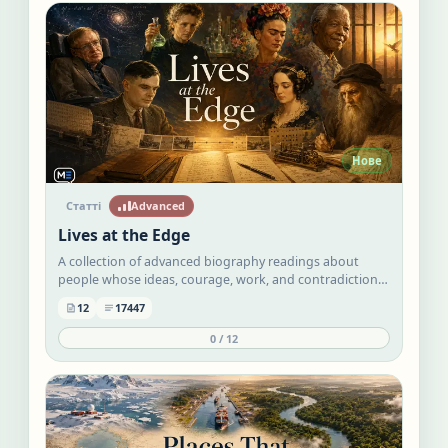
Нове
Статті
Advanced
Lives at the Edge
A collection of advanced biography readings about
people whose ideas, courage, work, and contradictions
changed how the world thinks. Each profile combines
12
17447
factual life story, strong editorial angle, reusable
Advanced vocabulary, and reflective comprehension
0
/
12
practice.