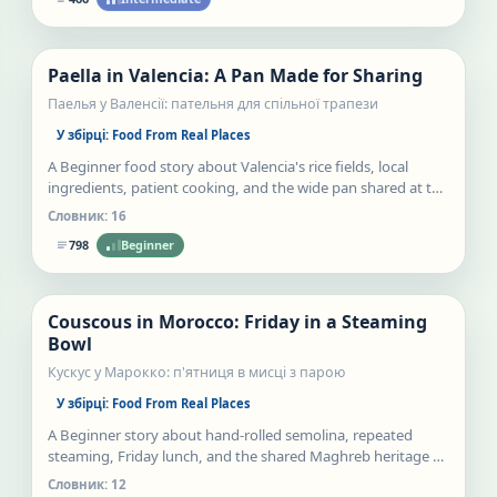
Нове
Paella in Valencia: A Pan Made for Sharing
Статті
Паелья у Валенсії: пательня для спільної трапези
У збірці:
Food From Real Places
A Beginner food story about Valencia's rice fields, local
ingredients, patient cooking, and the wide pan shared at the
table.
Словник:
16
798
Beginner
Нове
Couscous in Morocco: Friday in a Steaming
Статті
Bowl
Кускус у Марокко: п'ятниця в мисці з парою
У збірці:
Food From Real Places
A Beginner story about hand-rolled semolina, repeated
steaming, Friday lunch, and the shared Maghreb heritage of
couscous.
Словник:
12