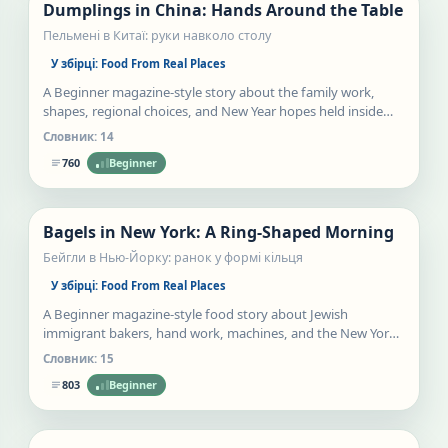
Dumplings in China: Hands Around the Table
Статті
Пельмені в Китаї: руки навколо столу
У збірці:
Food From Real Places
A Beginner magazine-style story about the family work,
shapes, regional choices, and New Year hopes held inside
Chinese jiaozi.
Словник:
14
760
Beginner
Нове
Bagels in New York: A Ring-Shaped Morning
Статті
Бейгли в Нью-Йорку: ранок у формі кільця
У збірці:
Food From Real Places
A Beginner magazine-style food story about Jewish
immigrant bakers, hand work, machines, and the New York
bagel morning.
Словник:
15
803
Beginner
Нове