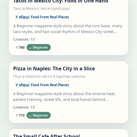
Tacos in Mexico City: Food in One Hand
Статті
Тако в Мехіко: їжа в одній руці
У збірці:
Food From Real Places
A Beginner magazine-style story about the corn base, many
taco styles, and fast social rhythm of Mexico City street
stands.
Словник:
13
760
Beginner
Нове
Pizza in Naples: The City in a Slice
Статті
Піца в Неаполі: місто в одному шматку
У збірці:
Food From Real Places
A Beginner magazine-style story about the intense heat,
patient training, street life, and local hands behind
Neapolitan pizza.
Словник:
13
713
Beginner
Нове
The Small Cafe After School
Статті