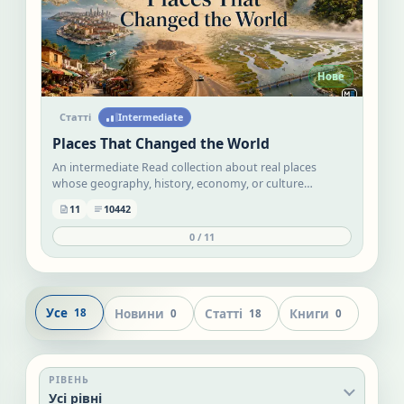
Нове
Статті
Intermediate
Places That Changed the World
An intermediate Read collection about real places
whose geography, history, economy, or culture
changed how people live. Each lesson explains why a
11
10442
place matters and what pressures it faces today.
0
/
11
Усе
Новини
Статті
Книги
18
0
18
0
РІВЕНЬ
Усі рівні