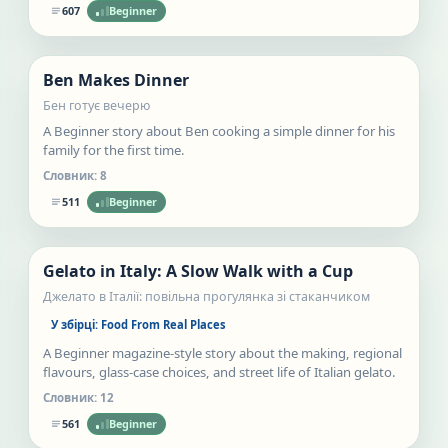
607
Beginner
Нове
Ben Makes Dinner
Статті
Бен готує вечерю
A Beginner story about Ben cooking a simple dinner for his
family for the first time.
Словник:
8
511
Beginner
Нове
Gelato in Italy: A Slow Walk with a Cup
Статті
Джелато в Італії: повільна прогулянка зі стаканчиком
У збірці:
Food From Real Places
A Beginner magazine-style story about the making, regional
flavours, glass-case choices, and street life of Italian gelato.
Словник:
12
561
Beginner
Нове